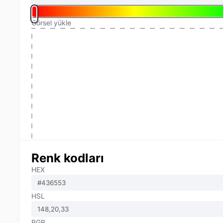
Görsel yükle
Renk kodları
HEX
HSL
RGB