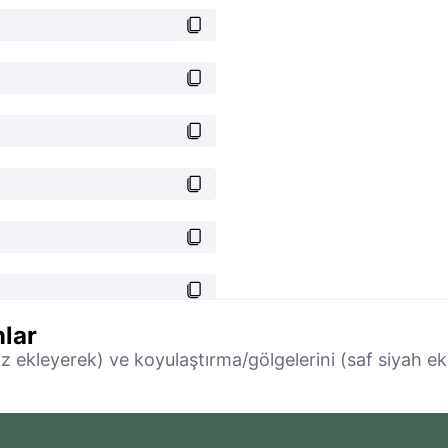
lar
az ekleyerek) ve koyulaştırma/gölgelerini (saf siyah ek