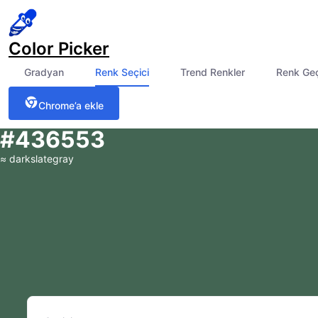
Color Picker
Gradyan
Renk Seçici
Trend Renkler
Renk Ge
Chrome’a ekle
#436553
≈
darkslategray