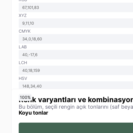
XYZ
CMYK
LAB
LCH
HSV
0
10
20
30
40
50
60
70
80
90
100
%
%
%
%
%
%
%
%
%
%
%
Renk varyantları ve kombinasyon
Bu bölüm, seçili rengin açık tonlarını (saf bey
Koyu tonlar