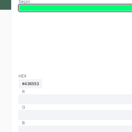
Seçici
HEX
R
G
B