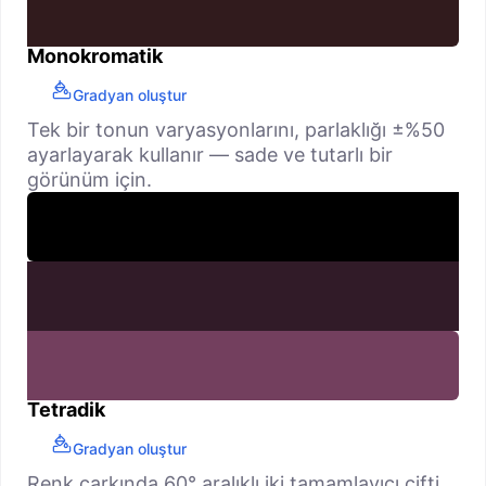
Monokromatik
Gradyan oluştur
Tek bir tonun varyasyonlarını, parlaklığı ±%50
ayarlayarak kullanır — sade ve tutarlı bir
görünüm için.
Tetradik
Gradyan oluştur
Renk çarkında 60° aralıklı iki tamamlayıcı çifti