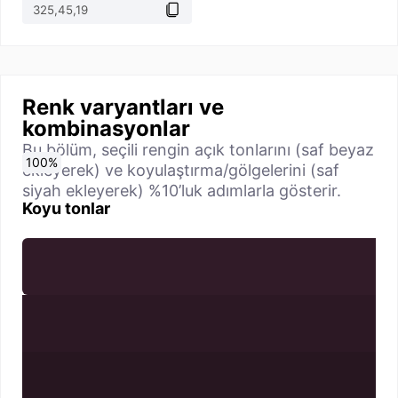
Renk varyantları ve
kombinasyonlar
Bu bölüm, seçili rengin açık tonlarını (saf beyaz
0
10
20
30
40
50
60
70
80
90
100
%
%
%
%
%
%
%
%
%
%
%
ekleyerek) ve koyulaştırma/gölgelerini (saf
siyah ekleyerek) %10’luk adımlarla gösterir.
Koyu tonlar