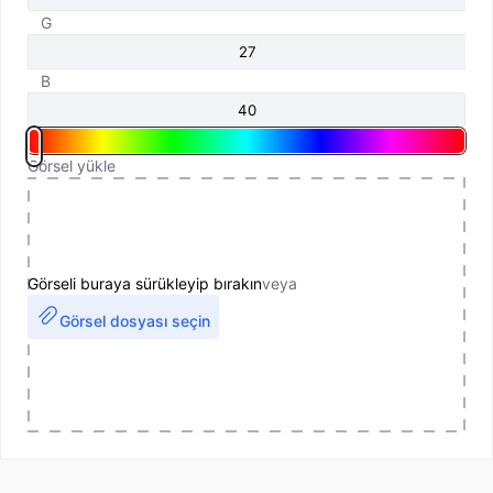
G
B
Görsel yükle
Görseli buraya sürükleyip bırakın
veya
Görsel dosyası seçin