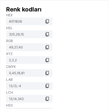
Renk kodları
HEX
HSL
RGB
XYZ
CMYK
LAB
LCH
HSV