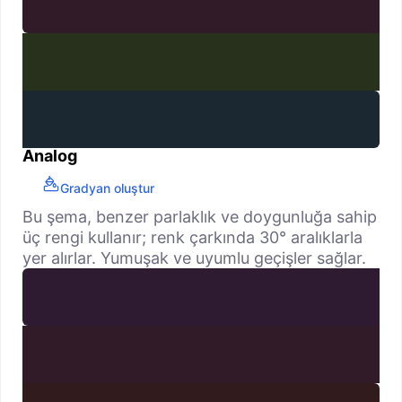
Analog
Gradyan oluştur
Bu şema, benzer parlaklık ve doygunluğa sahip
üç rengi kullanır; renk çarkında 30° aralıklarla
yer alırlar. Yumuşak ve uyumlu geçişler sağlar.