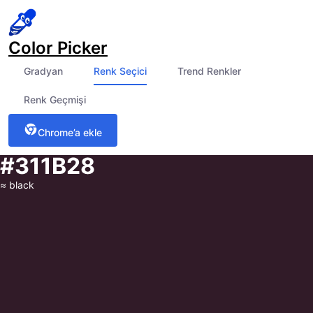
Color Picker
Gradyan
Renk Seçici
Trend Renkler
Renk Geçmişi
Chrome’a ekle
#311B28
≈
black