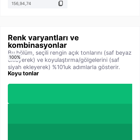
Renk varyantları ve
kombinasyonlar
Bu bölüm, seçili rengin açık tonlarını (saf beyaz
0
10
20
30
40
50
60
70
80
90
100
%
%
%
%
%
%
%
%
%
%
%
ekleyerek) ve koyulaştırma/gölgelerini (saf
siyah ekleyerek) %10’luk adımlarla gösterir.
Koyu tonlar