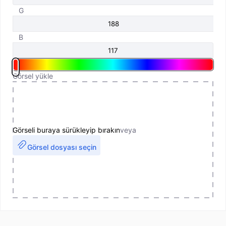
G
B
Görsel yükle
Görseli buraya sürükleyip bırakın
veya
Görsel dosyası seçin