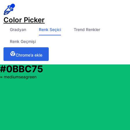
Color Picker
Gradyan
Renk Seçici
Trend Renkler
Renk Geçmişi
Chrome’a ekle
#0BBC75
≈
mediumseagreen