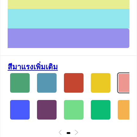
สีมาแรงเพิ่มเติม