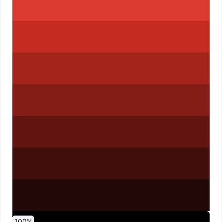
0
10
20
30
40
50
60
70
80
90
100
%
%
%
%
%
%
%
%
%
%
%