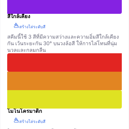
สีใกล้เคียง
สร้างไล่ระดับสี
สคีมนี้ใช้ 3 สีที่มีความสว่างและความอิ่มสีใกล้เคียง
กัน เว้นระยะกัน 30° บนวงล้อสี ให้การไล่โทนที่นุ่ม
นวลและกลมกลืน
โมโนโครมาติก
สร้างไล่ระดับสี