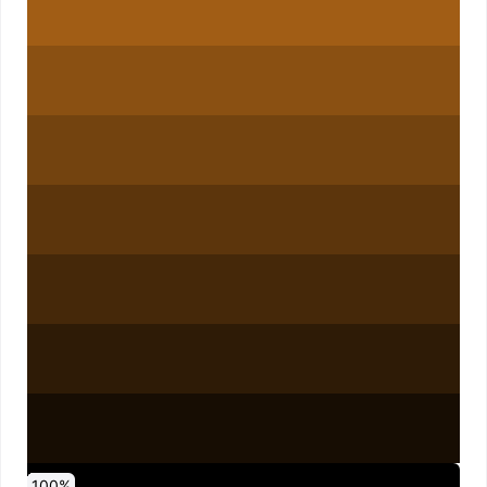
0
10
20
30
40
50
60
70
80
90
100
%
%
%
%
%
%
%
%
%
%
%