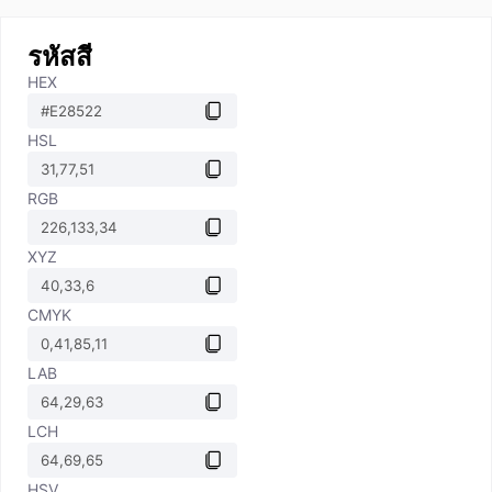
รหัสสี
HEX
HSL
RGB
XYZ
CMYK
LAB
LCH
HSV