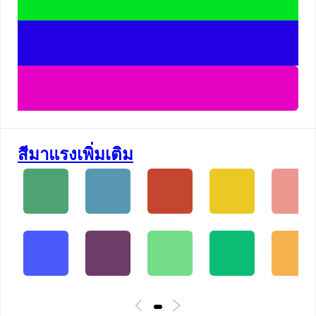
สีมาแรงเพิ่มเติม