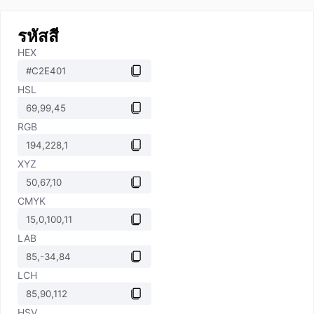
รหัสสี
HEX
HSL
RGB
XYZ
CMYK
LAB
LCH
HSV