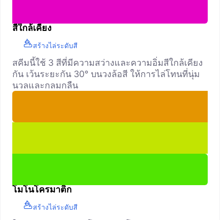
สีใกล้เคียง
สร้างไล่ระดับสี
สคีมนี้ใช้ 3 สีที่มีความสว่างและความอิ่มสีใกล้เคียง
กัน เว้นระยะกัน 30° บนวงล้อสี ให้การไล่โทนที่นุ่ม
นวลและกลมกลืน
โมโนโครมาติก
สร้างไล่ระดับสี