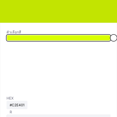
ตัวเลือกสี
HEX
R