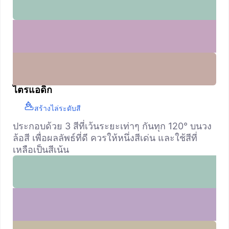
ไตรแอดิก
สร้างไล่ระดับสี
ประกอบด้วย 3 สีที่เว้นระยะเท่าๆ กันทุก 120° บนวง
ล้อสี เพื่อผลลัพธ์ที่ดี ควรให้หนึ่งสีเด่น และใช้สีที่
เหลือเป็นสีเน้น