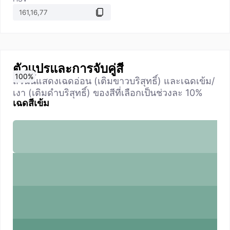
ตัวแปรและการจับคู่สี
0
10
20
30
40
50
60
70
80
90
100
%
%
%
%
%
%
%
%
%
%
%
ส่วนนี้แสดงเฉดอ่อน (เติมขาวบริสุทธิ์) และเฉดเข้ม/
เงา (เติมดำบริสุทธิ์) ของสีที่เลือกเป็นช่วงละ 10%
เฉดสีเข้ม