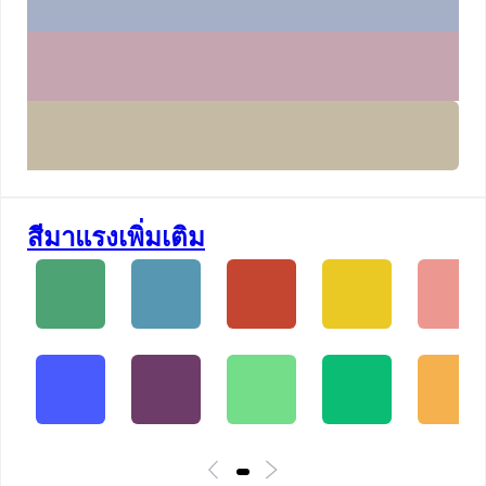
สีมาแรงเพิ่มเติม