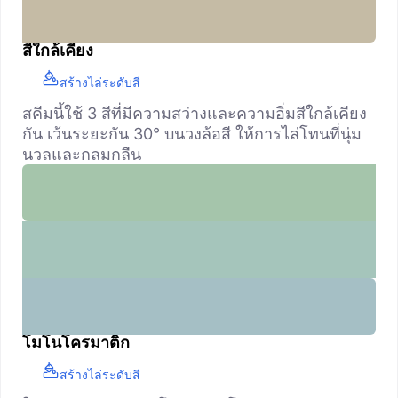
สีใกล้เคียง
สร้างไล่ระดับสี
สคีมนี้ใช้ 3 สีที่มีความสว่างและความอิ่มสีใกล้เคียง
กัน เว้นระยะกัน 30° บนวงล้อสี ให้การไล่โทนที่นุ่ม
นวลและกลมกลืน
โมโนโครมาติก
สร้างไล่ระดับสี