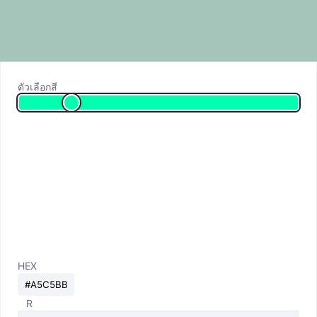
ตัวเลือกสี
HEX
R