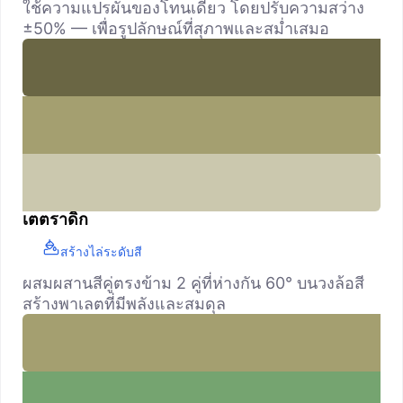
ใช้ความแปรผันของโทนเดียว โดยปรับความสว่าง
±50% — เพื่อรูปลักษณ์ที่สุภาพและสม่ำเสมอ
เตตราดิก
สร้างไล่ระดับสี
ผสมผสานสีคู่ตรงข้าม 2 คู่ที่ห่างกัน 60° บนวงล้อสี
สร้างพาเลตที่มีพลังและสมดุล