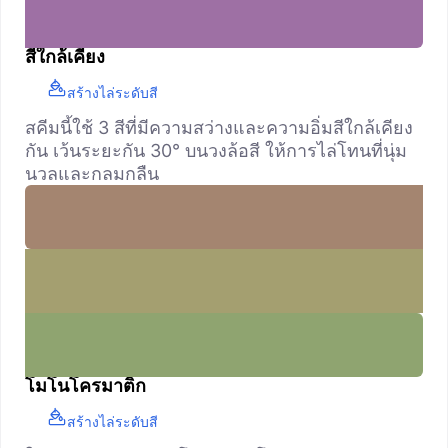
สีใกล้เคียง
สร้างไล่ระดับสี
สคีมนี้ใช้ 3 สีที่มีความสว่างและความอิ่มสีใกล้เคียง
กัน เว้นระยะกัน 30° บนวงล้อสี ให้การไล่โทนที่นุ่ม
นวลและกลมกลืน
โมโนโครมาติก
สร้างไล่ระดับสี