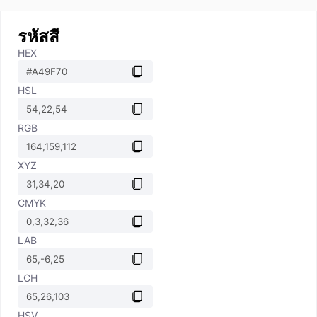
รหัสสี
HEX
HSL
RGB
XYZ
CMYK
LAB
LCH
HSV