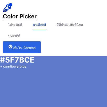
Color Picker
ไล่ระดับสี
ตัวเลือกสี
สีที่กำลังเป็นที่นิยม
ประวัติสี
เพิ่มใน Chrome
#5F7BCE
≈
cornflowerblue