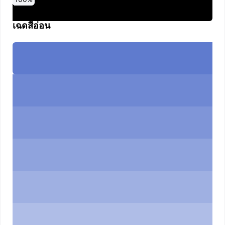
เฉดสีอ่อน