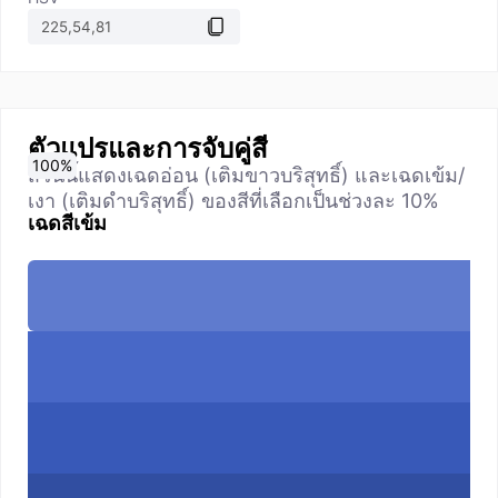
ตัวแปรและการจับคู่สี
0
10
20
30
40
50
60
70
80
90
100
%
%
%
%
%
%
%
%
%
%
%
ส่วนนี้แสดงเฉดอ่อน (เติมขาวบริสุทธิ์) และเฉดเข้ม/
เงา (เติมดำบริสุทธิ์) ของสีที่เลือกเป็นช่วงละ 10%
เฉดสีเข้ม