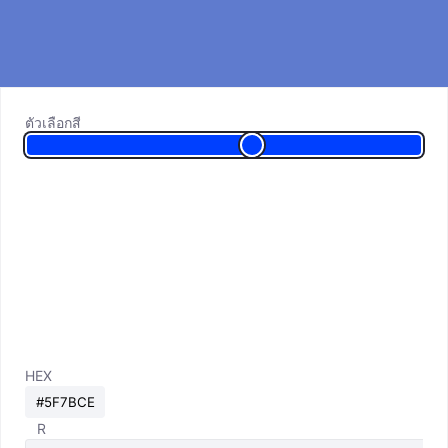
ตัวเลือกสี
HEX
R