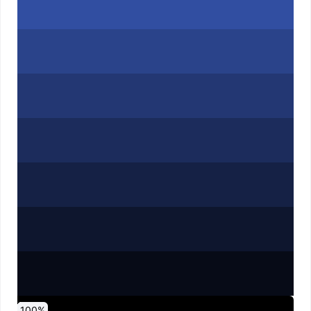
0
10
20
30
40
50
60
70
80
90
100
%
%
%
%
%
%
%
%
%
%
%