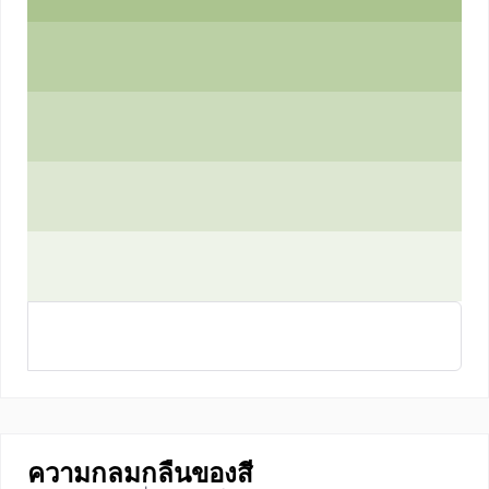
ความกลมกลืนของสี