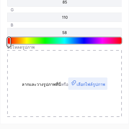
G
B
อัปโหลดรูปภาพ
ลากและวางรูปภาพที่นี่
หรือ
เลือกไฟล์รูปภาพ