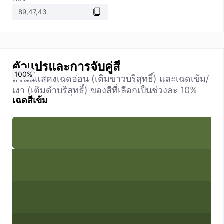
ตัวแปรและการจับคู่สี
0
10
20
30
40
50
60
70
80
90
100
%
%
%
%
%
%
%
%
%
%
%
ส่วนนี้แสดงเฉดอ่อน (เติมขาวบริสุทธิ์) และเฉดเข้ม/
เงา (เติมดำบริสุทธิ์) ของสีที่เลือกเป็นช่วงละ 10%
เฉดสีเข้ม