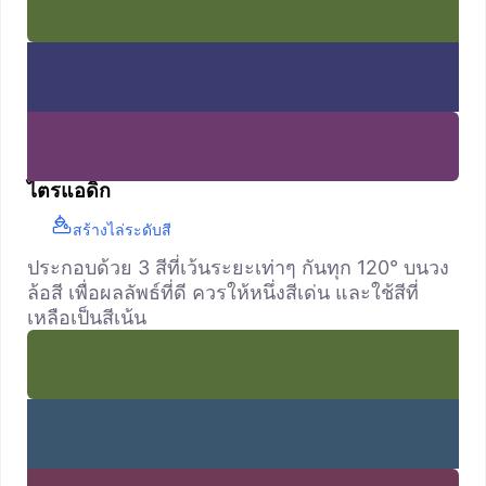
ไตรแอดิก
สร้างไล่ระดับสี
ประกอบด้วย 3 สีที่เว้นระยะเท่าๆ กันทุก 120° บนวง
ล้อสี เพื่อผลลัพธ์ที่ดี ควรให้หนึ่งสีเด่น และใช้สีที่
เหลือเป็นสีเน้น