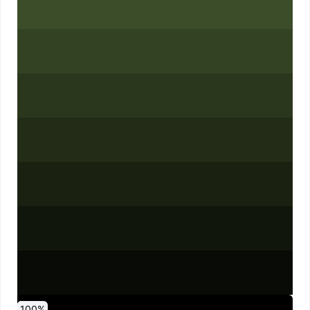
0
10
20
30
40
50
60
70
80
90
100
%
%
%
%
%
%
%
%
%
%
%