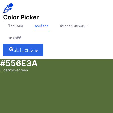
Color Picker
ไล่ระดับสี
ตัวเลือกสี
สีที่กำลังเป็นที่นิยม
ประวัติสี
เพิ่มใน Chrome
#556E3A
≈
darkolivegreen