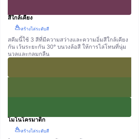
สีใกล้เคียง
สร้างไล่ระดับสี
สคีมนี้ใช้ 3 สีที่มีความสว่างและความอิ่มสีใกล้เคียง
กัน เว้นระยะกัน 30° บนวงล้อสี ให้การไล่โทนที่นุ่ม
นวลและกลมกลืน
โมโนโครมาติก
สร้างไล่ระดับสี