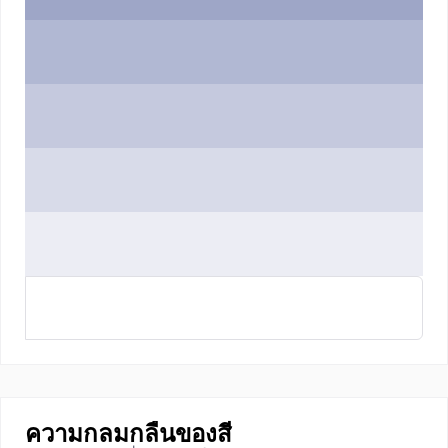
ความกลมกลืนของสี