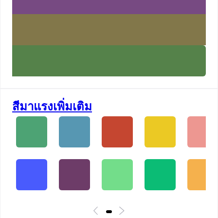
สีมาแรงเพิ่มเติม