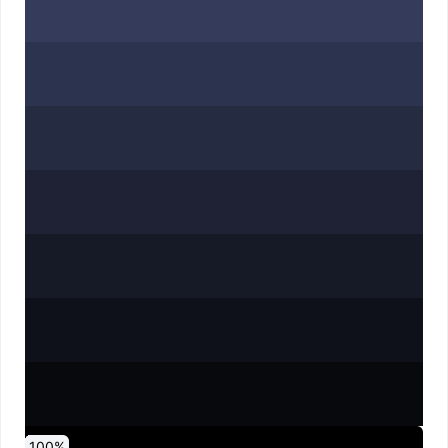
0
10
20
30
40
50
60
70
80
90
100
%
%
%
%
%
%
%
%
%
%
%