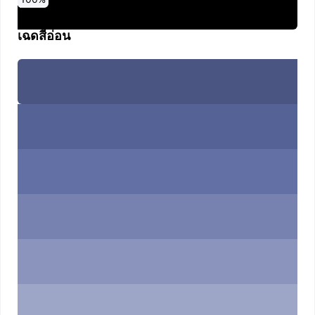
เฉดสีอ่อน