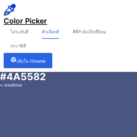
Color Picker
ไล่ระดับสี
ตัวเลือกสี
สีที่กำลังเป็นที่นิยม
ประวัติสี
เพิ่มใน Chrome
#4A5582
≈
steelblue