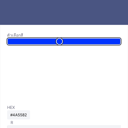
ตัวเลือกสี
HEX
R