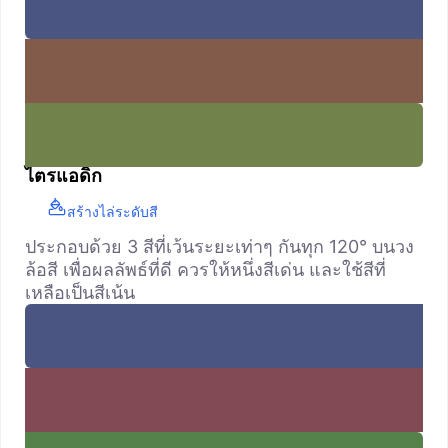
ไตรแอดิก
สร้างไล่ระดับสี
ประกอบด้วย 3 สีที่เว้นระยะเท่าๆ กันทุก 120° บนวง
ล้อสี เพื่อผลลัพธ์ที่ดี ควรให้หนึ่งสีเด่น และใช้สีที่
เหลือเป็นสีเน้น