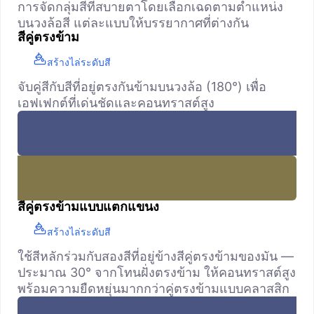
การจัดกลุ่มสีที่สบายตาโดยเลือกเฉดตามตำแหน่ง
บนวงล้อสี แต่ละแบบให้บรรยากาศที่ต่างกัน
สีคู่ตรงข้าม
สร้างไล่ระดับสี
จับคู่สีกับสีที่อยู่ตรงกันข้ามบนวงล้อ (180°) เพื่อ
เอฟเฟกต์ที่เด่นชัดและคอนทราสต์สูง
สีคู่ตรงข้ามแบบแตกแขนง
สร้างไล่ระดับสี
ใช้สีหลักร่วมกับสองสีที่อยู่ข้างสีคู่ตรงข้ามของมัน —
ประมาณ 30° จากโทนฝั่งตรงข้าม ให้คอนทราสต์สูง
พร้อมความยืดหยุ่นมากกว่าคู่ตรงข้ามแบบคลาสสิก