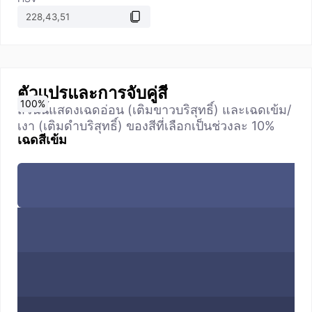
ตัวแปรและการจับคู่สี
0
10
20
30
40
50
60
70
80
90
100
%
%
%
%
%
%
%
%
%
%
%
ส่วนนี้แสดงเฉดอ่อน (เติมขาวบริสุทธิ์) และเฉดเข้ม/
เงา (เติมดำบริสุทธิ์) ของสีที่เลือกเป็นช่วงละ 10%
เฉดสีเข้ม