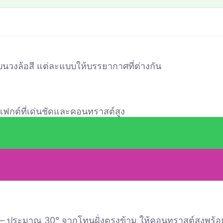
นวงล้อสี แต่ละแบบให้บรรยากาศที่ต่างกัน
เอฟเฟกต์ที่เด่นชัดและคอนทราสต์สูง
องมัน — ประมาณ 30° จากโทนฝั่งตรงข้าม ให้คอนทราสต์สูงพร