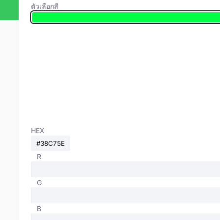
ตัวเลือกสี
HEX
R
G
B