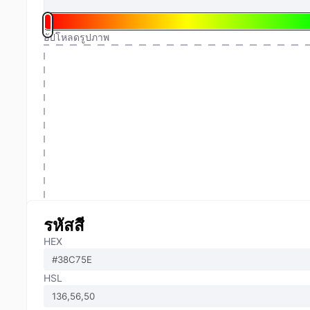
อัปโหลดรูปภาพ
รหัสสี
HEX
HSL