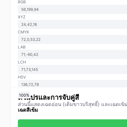
RGB
XYZ
CMYK
LAB
LCH
HSV
0
10
20
30
40
50
60
70
80
90
100
%
%
%
%
%
%
%
%
%
%
%
ตัวแปรและการจับคู่สี
ส่วนนี้แสดงเฉดอ่อน (เติมขาวบริสุทธิ์) และเฉดเข้ม/
เฉดสีเข้ม