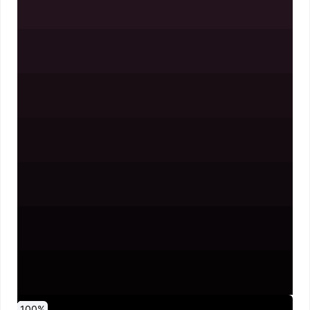
0
10
20
30
40
50
60
70
80
90
100
%
%
%
%
%
%
%
%
%
%
%