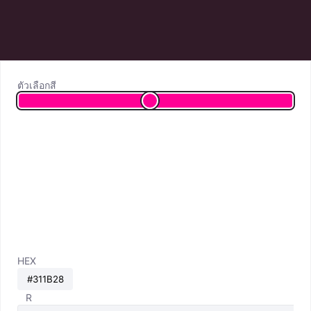
ตัวเลือกสี
HEX
R