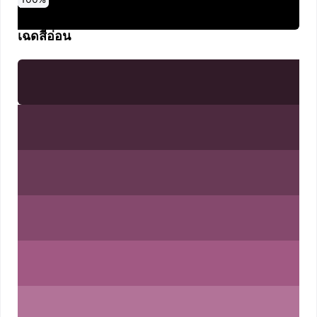
เฉดสีอ่อน