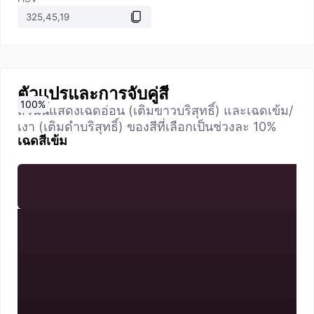
ตัวแปรและการจับคู่สี
0
10
20
30
40
50
60
70
80
90
100
%
%
%
%
%
%
%
%
%
%
%
ส่วนนี้แสดงเฉดอ่อน (เติมขาวบริสุทธิ์) และเฉดเข้ม/
เงา (เติมดำบริสุทธิ์) ของสีที่เลือกเป็นช่วงละ 10%
เฉดสีเข้ม