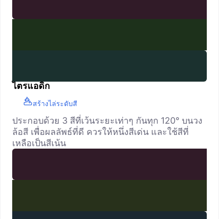
ไตรแอดิก
สร้างไล่ระดับสี
ประกอบด้วย 3 สีที่เว้นระยะเท่าๆ กันทุก 120° บนวง
ล้อสี เพื่อผลลัพธ์ที่ดี ควรให้หนึ่งสีเด่น และใช้สีที่
เหลือเป็นสีเน้น