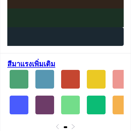
สีมาแรงเพิ่มเติม