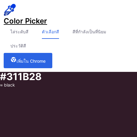
Color Picker
ไล่ระดับสี
ตัวเลือกสี
สีที่กำลังเป็นที่นิยม
ประวัติสี
เพิ่มใน Chrome
#311B28
≈
black