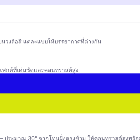
นวงล้อสี แต่ละแบบให้บรรยากาศที่ต่างกัน
เอฟเฟกต์ที่เด่นชัดและคอนทราสต์สูง
องมัน — ประมาณ 30° จากโทนฝั่งตรงข้าม ให้คอนทราสต์สูงพร