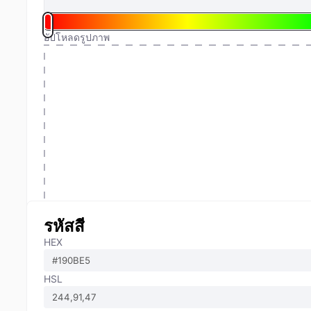
อัปโหลดรูปภาพ
รหัสสี
HEX
HSL