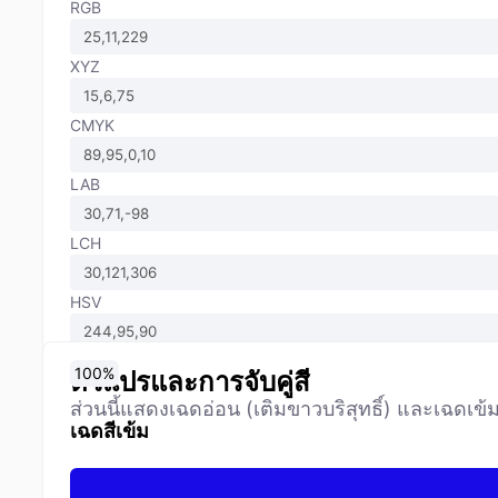
RGB
XYZ
CMYK
LAB
LCH
HSV
0
10
20
30
40
50
60
70
80
90
100
%
%
%
%
%
%
%
%
%
%
%
ตัวแปรและการจับคู่สี
ส่วนนี้แสดงเฉดอ่อน (เติมขาวบริสุทธิ์) และเฉดเข้ม/
เฉดสีเข้ม