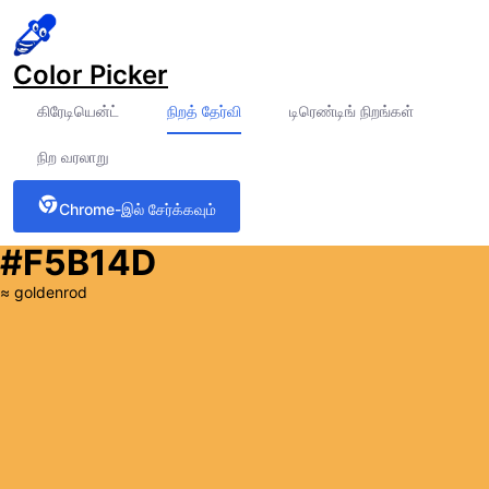
Color Picker
கிரேடியென்ட்
நிறத் தேர்வி
டிரெண்டிங் நிறங்கள்
நிற வரலாறு
Chrome-இல் சேர்க்கவும்
#F5B14D
≈
goldenrod