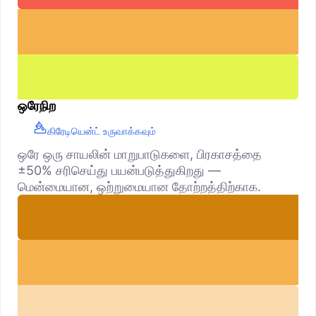
ஒரேநிற
கிரேடியென்ட் உருவாக்கவும்
ஒரே ஒரு சாயலின் மாறுபாடுகளை, பிரகாசத்தை
±50% சரிசெய்து பயன்படுத்துகிறது —
மென்மையான, ஒற்றுமையான தோற்றத்திற்காக.