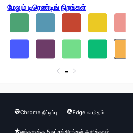
மேலும் டிரெண்டிங் நிறங்கள்
Chrome நீட்டிப்பு
Edge கூடுதல்
எங்களுக்கு 5 நட்சத்திரங்கள் அளிக்கவும்