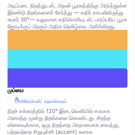
அடிப்படை நிறத்துடன், அதன் பூரகத்திற்கு அடுத்துள்ள
இரண்டு நிறங்களைச் சேர்த்து — எதிர் சாயலிலிருந்து
சுமார் 30°— வலுவான எதிரொளியுடன், பாரம்பரிய பூரக
ஜோடிக்குப் பிறகும் அதிக நெகிழ்வை அளிக்கிறது.
மும்மை
கிரேடியென்ட் உருவாக்கவும்
நிறச் சக்கரத்தில் 120° இடைவெளியில் சமமாக
அமைந்த மூன்று நிறங்களை கொண்டது. சிறந்த
விளைவுக்காக, ஒரு நிறத்தை பிரதானமாக வைத்து,
மற்றவற்றை சிறுபுள்ளி (accent) களாக