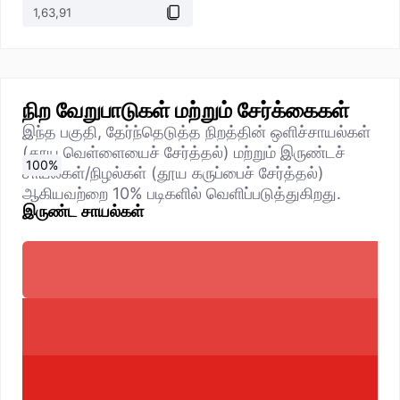
நிற வேறுபாடுகள் மற்றும் சேர்க்கைகள்
இந்த பகுதி, தேர்ந்தெடுத்த நிறத்தின் ஒளிச்சாயல்கள்
(தூய வெள்ளையைச் சேர்த்தல்) மற்றும் இருண்டச்
0
10
20
30
40
50
60
70
80
90
100
%
%
%
%
%
%
%
%
%
%
%
சாயல்கள்/நிழல்கள் (தூய கருப்பைச் சேர்த்தல்)
ஆகியவற்றை 10% படிகளில் வெளிப்படுத்துகிறது.
இருண்ட சாயல்கள்