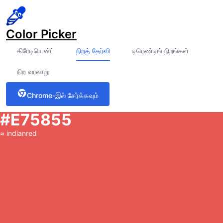
Color Picker
கிரேடியென்ட்
நிறத் தேர்வி
டிரெண்டிங் நிறங்கள்
நிற வரலாறு
Chrome-இல் சேர்க்கவும்
#E75855
≈
indianred