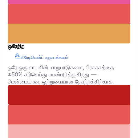
ஒரேநிற
கிரேடியென்ட் உருவாக்கவும்
ஒரே ஒரு சாயலின் மாறுபாடுகளை, பிரகாசத்தை
±50% சரிசெய்து பயன்படுத்துகிறது —
மென்மையான, ஒற்றுமையான தோற்றத்திற்காக.