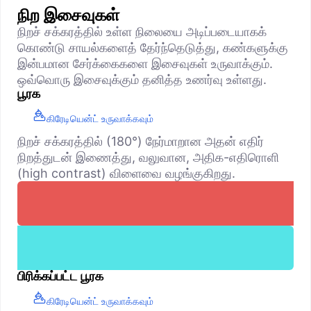
நிற இசைவுகள்
நிறச் சக்கரத்தில் உள்ள நிலையை அடிப்படையாகக்
கொண்டு சாயல்களைத் தேர்ந்தெடுத்து, கண்களுக்கு
இன்பமான சேர்க்கைகளை இசைவுகள் உருவாக்கும்.
ஒவ்வொரு இசைவுக்கும் தனித்த உணர்வு உள்ளது.
பூரக
கிரேடியென்ட் உருவாக்கவும்
நிறச் சக்கரத்தில் (180°) நேர்மாறான அதன் எதிர்
நிறத்துடன் இணைத்து, வலுவான, அதிக-எதிரொளி
(high contrast) விளைவை வழங்குகிறது.
பிரிக்கப்பட்ட பூரக
கிரேடியென்ட் உருவாக்கவும்