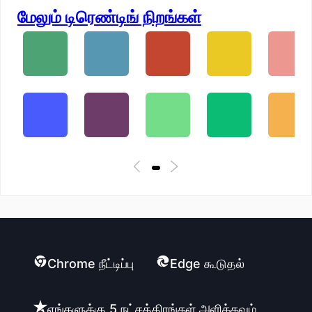
மேலும் டிரெண்டிங் நிறங்கள்
Chrome நீட்டிப்பு
Edge கூடுதல்
எங்களுக்கு 5 நட்சத்திரங்கள் அளிக்கவும்