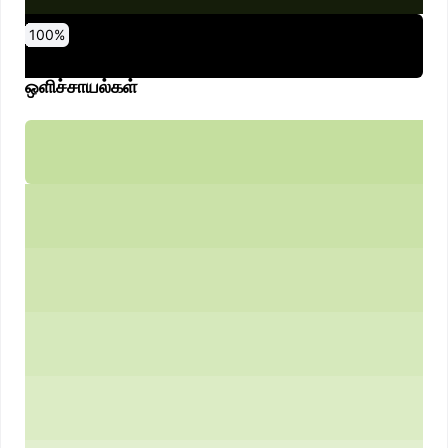
0
10
20
30
40
50
60
70
80
90
100
%
%
%
%
%
%
%
%
%
%
%
ஒளிச்சாயல்கள்