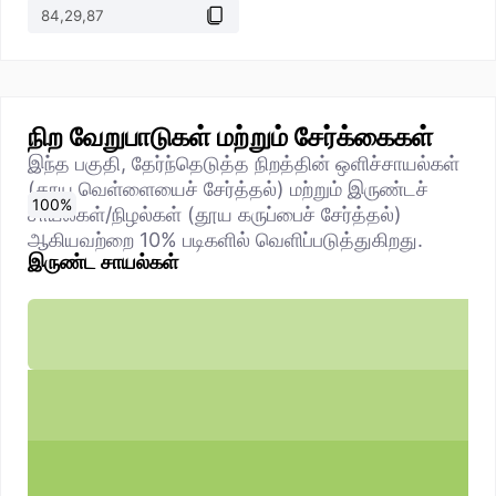
நிற வேறுபாடுகள் மற்றும் சேர்க்கைகள்
இந்த பகுதி, தேர்ந்தெடுத்த நிறத்தின் ஒளிச்சாயல்கள்
(தூய வெள்ளையைச் சேர்த்தல்) மற்றும் இருண்டச்
0
10
20
30
40
50
60
70
80
90
100
%
%
%
%
%
%
%
%
%
%
%
சாயல்கள்/நிழல்கள் (தூய கருப்பைச் சேர்த்தல்)
ஆகியவற்றை 10% படிகளில் வெளிப்படுத்துகிறது.
இருண்ட சாயல்கள்