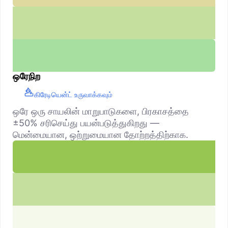
ஒரேநிற
கிரேடியென்ட் உருவாக்கவும்
ஒரே ஒரு சாயலின் மாறுபாடுகளை, பிரகாசத்தை
±50% சரிசெய்து பயன்படுத்துகிறது —
மென்மையான, ஒற்றுமையான தோற்றத்திற்காக.