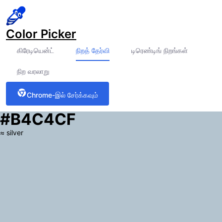
Color Picker
கிரேடியென்ட்
நிறத் தேர்வி
டிரெண்டிங் நிறங்கள்
நிற வரலாறு
Chrome-இல் சேர்க்கவும்
#B4C4CF
≈
silver