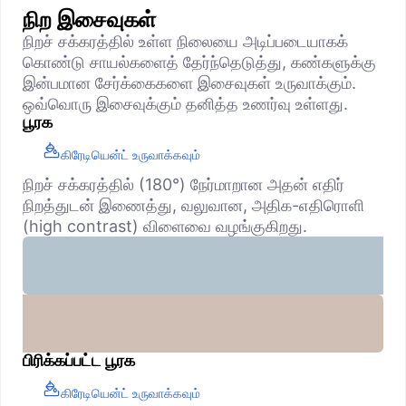
நிற இசைவுகள்
நிறச் சக்கரத்தில் உள்ள நிலையை அடிப்படையாகக்
கொண்டு சாயல்களைத் தேர்ந்தெடுத்து, கண்களுக்கு
இன்பமான சேர்க்கைகளை இசைவுகள் உருவாக்கும்.
ஒவ்வொரு இசைவுக்கும் தனித்த உணர்வு உள்ளது.
பூரக
கிரேடியென்ட் உருவாக்கவும்
நிறச் சக்கரத்தில் (180°) நேர்மாறான அதன் எதிர்
நிறத்துடன் இணைத்து, வலுவான, அதிக-எதிரொளி
(high contrast) விளைவை வழங்குகிறது.
பிரிக்கப்பட்ட பூரக
கிரேடியென்ட் உருவாக்கவும்