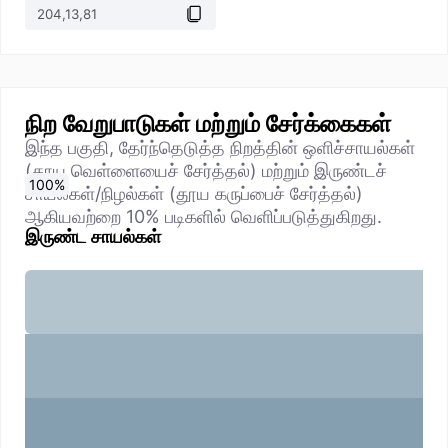
நிற வேறுபாடுகள் மற்றும் சேர்க்கைகள்
இந்த பகுதி, தேர்ந்தெடுத்த நிறத்தின் ஒளிச்சாயல்கள்
(தூய வெள்ளையைச் சேர்த்தல்) மற்றும் இருண்டச்
0
10
20
30
40
50
60
70
80
90
100
%
%
%
%
%
%
%
%
%
%
%
சாயல்கள்/நிழல்கள் (தூய கருப்பைச் சேர்த்தல்)
ஆகியவற்றை 10% படிகளில் வெளிப்படுத்துகிறது.
இருண்ட சாயல்கள்