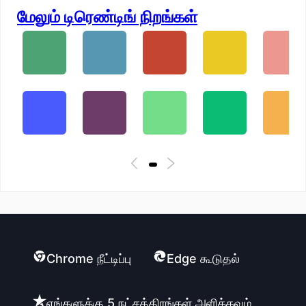
மேலும் டிரெண்டிங் நிறங்கள்
Chrome நீட்டிப்பு
Edge கூடுதல்
எங்களுக்கு 5 நட்சத்திரங்கள் அளிக்கவும்