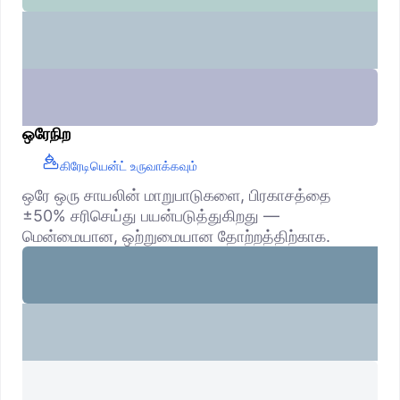
ஒரேநிற
கிரேடியென்ட் உருவாக்கவும்
ஒரே ஒரு சாயலின் மாறுபாடுகளை, பிரகாசத்தை
±50% சரிசெய்து பயன்படுத்துகிறது —
மென்மையான, ஒற்றுமையான தோற்றத்திற்காக.