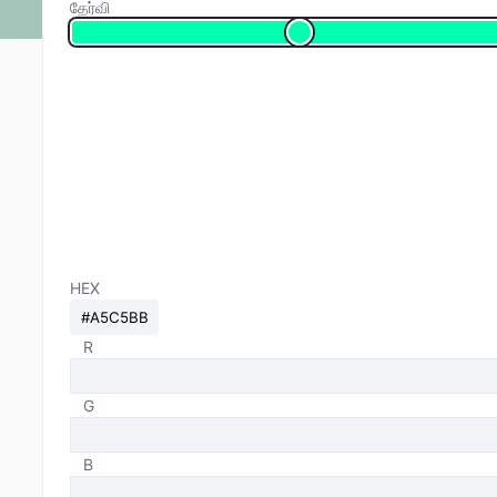
தேர்வி
HEX
R
G
B