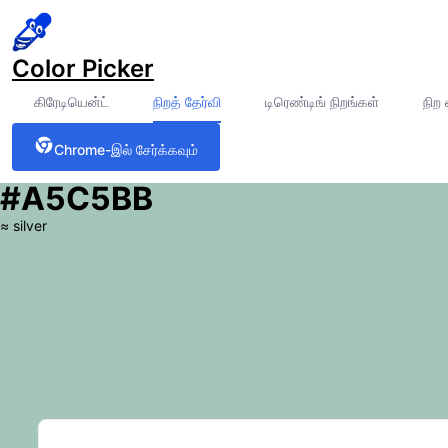
Color Picker
கிரேடியென்ட்
நிறத் தேர்வி
டிரெண்டிங் நிறங்கள்
நிற
Chrome-இல் சேர்க்கவும்
#A5C5BB
≈
silver