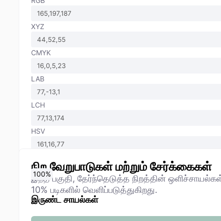
RGB
XYZ
CMYK
LAB
LCH
HSV
நிற வேறுபாடுகள் மற்றும் சேர்க்கைகள்
0
10
20
30
40
50
60
70
80
90
100
%
%
%
%
%
%
%
%
%
%
%
இந்த பகுதி, தேர்ந்தெடுத்த நிறத்தின் ஒளிச்சாயல்க
10% படிகளில் வெளிப்படுத்துகிறது.
இருண்ட சாயல்கள்