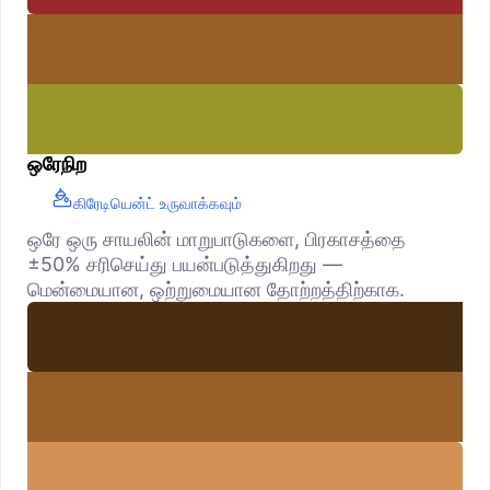
ஒரேநிற
கிரேடியென்ட் உருவாக்கவும்
ஒரே ஒரு சாயலின் மாறுபாடுகளை, பிரகாசத்தை
±50% சரிசெய்து பயன்படுத்துகிறது —
மென்மையான, ஒற்றுமையான தோற்றத்திற்காக.