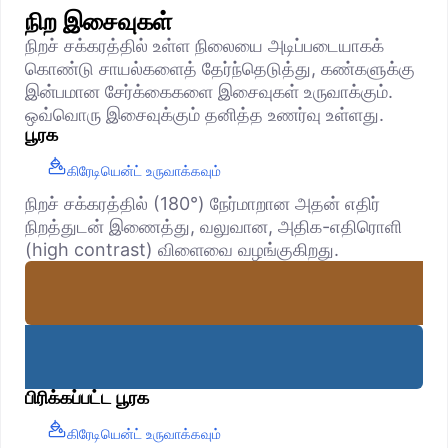
நிற இசைவுகள்
நிறச் சக்கரத்தில் உள்ள நிலையை அடிப்படையாகக்
கொண்டு சாயல்களைத் தேர்ந்தெடுத்து, கண்களுக்கு
இன்பமான சேர்க்கைகளை இசைவுகள் உருவாக்கும்.
ஒவ்வொரு இசைவுக்கும் தனித்த உணர்வு உள்ளது.
பூரக
கிரேடியென்ட் உருவாக்கவும்
நிறச் சக்கரத்தில் (180°) நேர்மாறான அதன் எதிர்
நிறத்துடன் இணைத்து, வலுவான, அதிக-எதிரொளி
(high contrast) விளைவை வழங்குகிறது.
பிரிக்கப்பட்ட பூரக
கிரேடியென்ட் உருவாக்கவும்