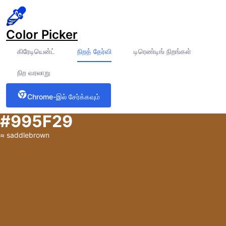
Color Picker
கிரேடியென்ட்
நிறத் தேர்வி
டிரெண்டிங் நிறங்கள்
நிற வரலாறு
Chrome-இல் சேர்க்கவும்
#995F29
≈
saddlebrown