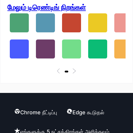
மேலும் டிரெண்டிங் நிறங்கள்
Chrome நீட்டிப்பு
Edge கூடுதல்
எங்களுக்கு 5 நட்சத்திரங்கள் அளிக்கவும்