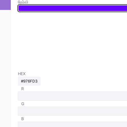
தேர்வி
HEX
R
G
B