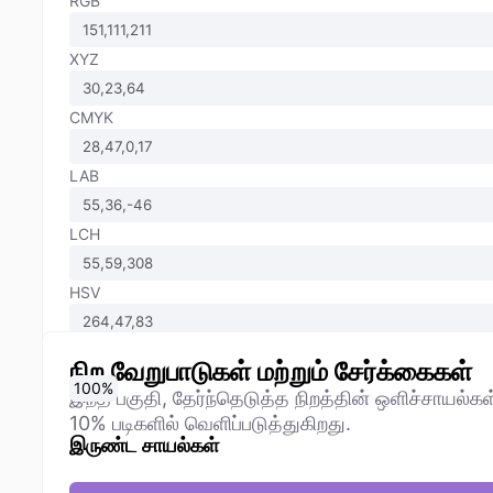
RGB
XYZ
CMYK
LAB
LCH
HSV
நிற வேறுபாடுகள் மற்றும் சேர்க்கைகள்
0
10
20
30
40
50
60
70
80
90
100
%
%
%
%
%
%
%
%
%
%
%
இந்த பகுதி, தேர்ந்தெடுத்த நிறத்தின் ஒளிச்சாயல்க
10% படிகளில் வெளிப்படுத்துகிறது.
இருண்ட சாயல்கள்