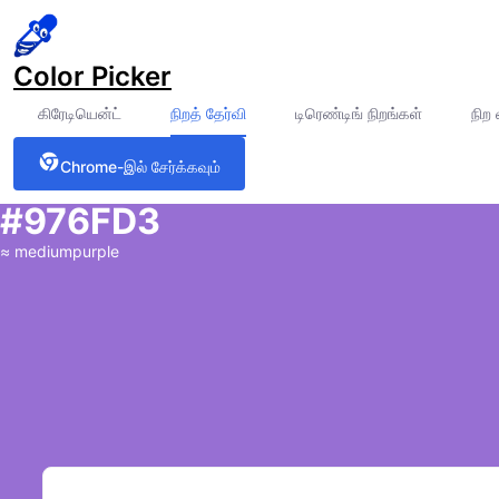
Color Picker
கிரேடியென்ட்
நிறத் தேர்வி
டிரெண்டிங் நிறங்கள்
நிற
Chrome-இல் சேர்க்கவும்
#976FD3
≈
mediumpurple