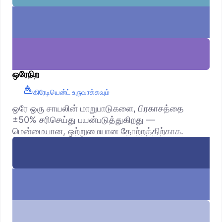
ஒரேநிற
கிரேடியென்ட் உருவாக்கவும்
ஒரே ஒரு சாயலின் மாறுபாடுகளை, பிரகாசத்தை
±50% சரிசெய்து பயன்படுத்துகிறது —
மென்மையான, ஒற்றுமையான தோற்றத்திற்காக.