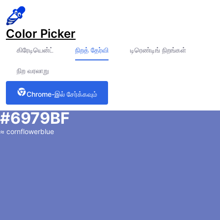
Color Picker
கிரேடியென்ட்
நிறத் தேர்வி
டிரெண்டிங் நிறங்கள்
நிற வரலாறு
Chrome-இல் சேர்க்கவும்
#6979BF
≈
cornflowerblue