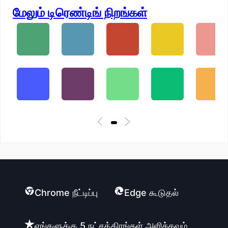
மேலும் டிரெண்டிங் நிறங்கள்
Chrome நீட்டிப்பு
Edge கூடுதல்
எங்களுக்கு 5 நட்சத்திரங்கள் அளிக்கவும்