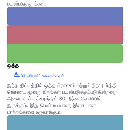
பயன்படுத்துங்கள்.
ஒத்த
கிரேடியென்ட் உருவாக்கவும்
இந்த திட்டத்தில் ஒத்த பிரகாசம் மற்றும் நிறஅடர்த்தி
கொண்ட மூன்று நிறங்கள் பயன்படுத்தப்படுகின்றன;
அவை நிறச் சக்கரத்தில் 30° இடைவெளியில்
இருக்கும். இது மென்மையான, இசைவான
மாற்றங்களை உருவாக்கும்.