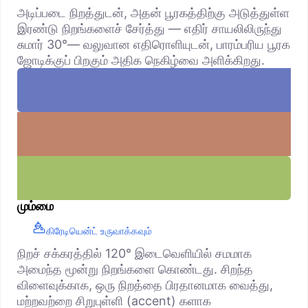
அடிப்படை நிறத்துடன், அதன் பூரகத்திற்கு அடுத்துள்ள
இரண்டு நிறங்களைச் சேர்த்து — எதிர் சாயலிலிருந்து
சுமார் 30°— வலுவான எதிரொளியுடன், பாரம்பரிய பூரக
ஜோடிக்குப் பிறகும் அதிக நெகிழ்வை அளிக்கிறது.
மும்மை
கிரேடியென்ட் உருவாக்கவும்
நிறச் சக்கரத்தில் 120° இடைவெளியில் சமமாக
அமைந்த மூன்று நிறங்களை கொண்டது. சிறந்த
விளைவுக்காக, ஒரு நிறத்தை பிரதானமாக வைத்து,
மற்றவற்றை சிறுபுள்ளி (accent) களாக