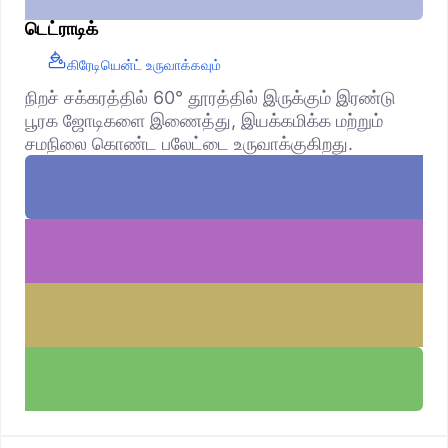
டெட்ராடிக்
கிரேடியென்ட் உருவாக்கவும்
நிறச் சக்கரத்தில் 60° தூரத்தில் இருக்கும் இரண்டு
பூரக ஜோடிகளை இணைத்து, இயக்கமிக்க மற்றும்
சமநிலை கொண்ட பலேட்டை உருவாக்குகிறது.