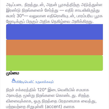
அடிப்படை நிறத்துடன், அதன் பூரகத்திற்கு அடுத்துள்ள
இரண்டு நிறங்களைச் சேர்த்து — எதிர் சாயலிலிருந்து
சுமார் 30°— வலுவான எதிரொளியுடன், பாரம்பரிய பூரக
ஜோடிக்குப் பிறகும் அதிக நெகிழ்வை அளிக்கிறது.
மும்மை
கிரேடியென்ட் உருவாக்கவும்
நிறச் சக்கரத்தில் 120° இடைவெளியில் சமமாக
அமைந்த மூன்று நிறங்களை கொண்டது. சிறந்த
விளைவுக்காக, ஒரு நிறத்தை பிரதானமாக வைத்து,
மற்றவற்றை சிறுபுள்ளி (accent) களாக