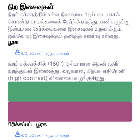
நிற இசைவுகள்
நிறச் சக்கரத்தில் உள்ள நிலையை அடிப்படையாகக்
கொண்டு சாயல்களைத் தேர்ந்தெடுத்து, கண்களுக்கு
இன்பமான சேர்க்கைகளை இசைவுகள் உருவாக்கும்.
ஒவ்வொரு இசைவுக்கும் தனித்த உணர்வு உள்ளது.
பூரக
கிரேடியென்ட் உருவாக்கவும்
நிறச் சக்கரத்தில் (180°) நேர்மாறான அதன் எதிர்
நிறத்துடன் இணைத்து, வலுவான, அதிக-எதிரொளி
(high contrast) விளைவை வழங்குகிறது.
பிரிக்கப்பட்ட பூரக
கிரேடியென்ட் உருவாக்கவும்