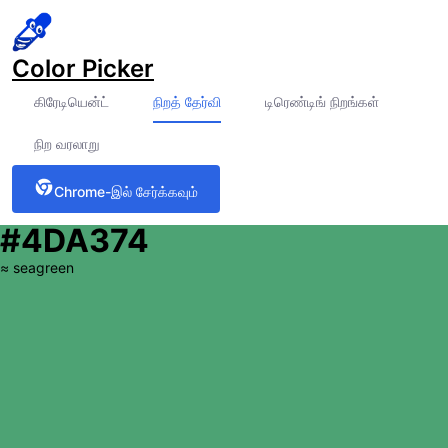
Color Picker
கிரேடியென்ட்
நிறத் தேர்வி
டிரெண்டிங் நிறங்கள்
நிற வரலாறு
Chrome-இல் சேர்க்கவும்
#4DA374
≈
seagreen