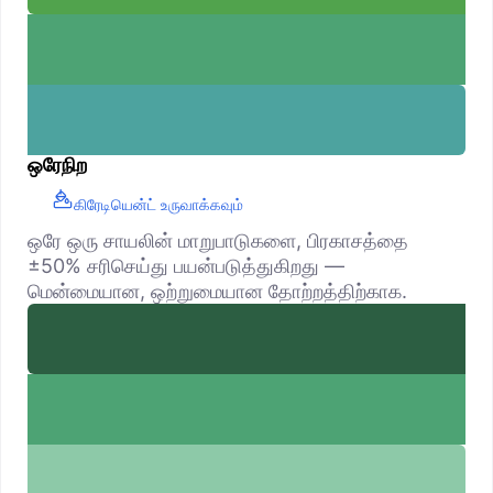
ஒரேநிற
கிரேடியென்ட் உருவாக்கவும்
ஒரே ஒரு சாயலின் மாறுபாடுகளை, பிரகாசத்தை
±50% சரிசெய்து பயன்படுத்துகிறது —
மென்மையான, ஒற்றுமையான தோற்றத்திற்காக.