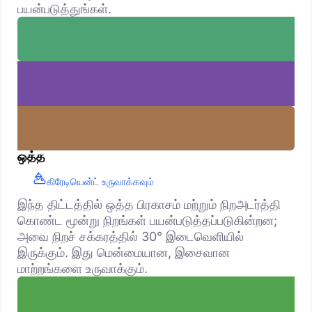
பயன்படுத்துங்கள்.
ஒத்த
கிரேடியென்ட் உருவாக்கவும்
இந்த திட்டத்தில் ஒத்த பிரகாசம் மற்றும் நிறஅடர்த்தி
கொண்ட மூன்று நிறங்கள் பயன்படுத்தப்படுகின்றன;
அவை நிறச் சக்கரத்தில் 30° இடைவெளியில்
இருக்கும். இது மென்மையான, இசைவான
மாற்றங்களை உருவாக்கும்.