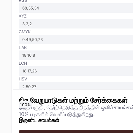
RGB
XYZ
CMYK
LAB
LCH
HSV
நிற வேறுபாடுகள் மற்றும் சேர்க்கைகள்
0
10
20
30
40
50
60
70
80
90
100
%
%
%
%
%
%
%
%
%
%
%
இந்த பகுதி, தேர்ந்தெடுத்த நிறத்தின் ஒளிச்சாயல்க
10% படிகளில் வெளிப்படுத்துகிறது.
இருண்ட சாயல்கள்