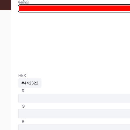
தேர்வி
HEX
R
G
B