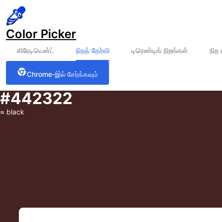
Color Picker
கிரேடியென்ட்
நிறத் தேர்வி
டிரெண்டிங் நிறங்கள்
நிற
Chrome-இல் சேர்க்கவும்
#442322
≈
black