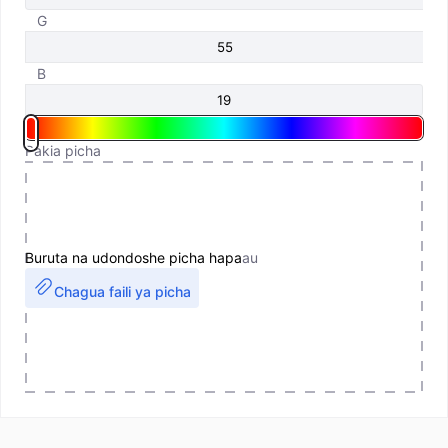
G
B
Pakia picha
Buruta na udondoshe picha hapa
au
Chagua faili ya picha