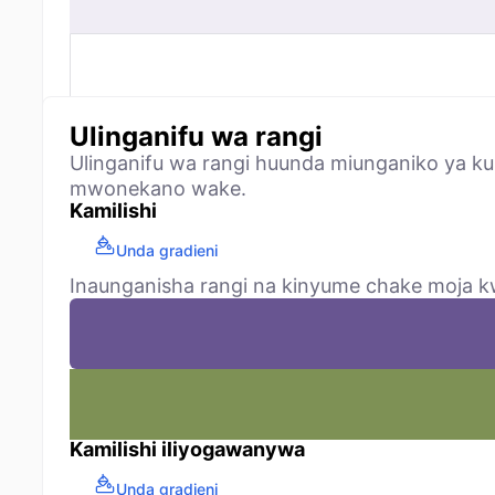
Ulinganifu wa rangi
Ulinganifu wa rangi huunda miunganiko ya k
mwonekano wake.
Kamilishi
Unda gradieni
Inaunganisha rangi na kinyume chake moja kw
Kamilishi iliyogawanywa
Unda gradieni