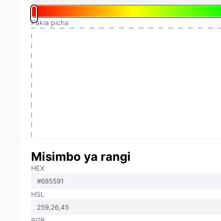
Pakia picha
Misimbo ya rangi
HEX
HSL
RGB