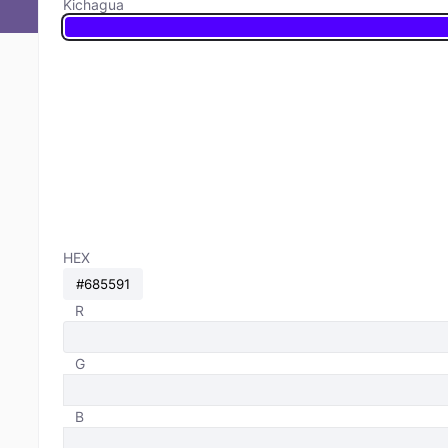
Kichagua
HEX
R
G
B