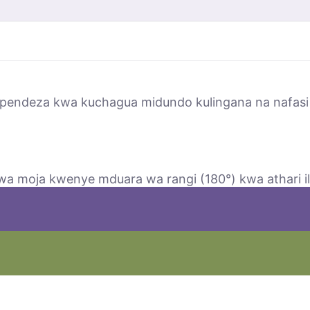
upendeza kwa kuchagua midundo kulingana na nafasi 
a moja kwenye mduara wa rangi (180°) kwa athari ili