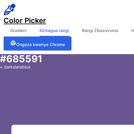
Color Picker
Gradieni
Kichagua rangi
Rangi Zinazovuma
H
Ongeza kwenye Chrome
#685591
≈
darkslateblue