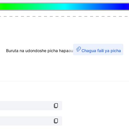
Buruta na udondoshe picha hapa
au
Chagua faili ya picha