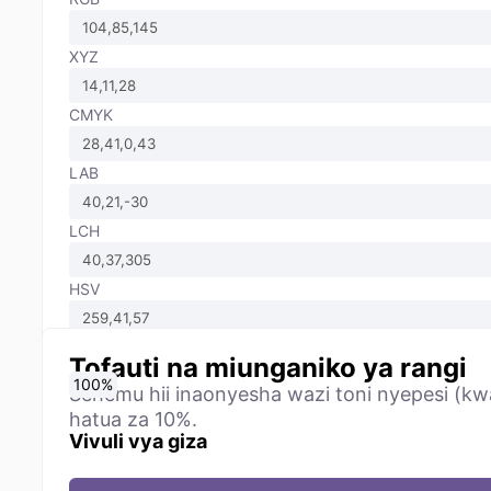
XYZ
CMYK
LAB
LCH
HSV
Tofauti na miunganiko ya rangi
0
10
20
30
40
50
60
70
80
90
100
%
%
%
%
%
%
%
%
%
%
%
Sehemu hii inaonyesha wazi toni nyepesi (kwa
hatua za 10%.
Vivuli vya giza