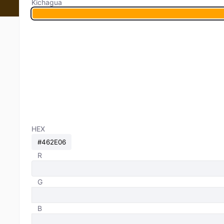
Kichagua
HEX
R
G
B