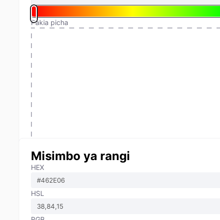
Pakia picha
Misimbo ya rangi
HEX
HSL
RGB