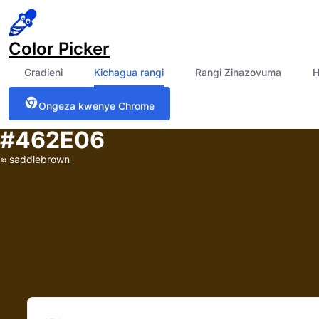
Color Picker
Gradieni
Kichagua rangi
Rangi Zinazovuma
H
Ongeza kwenye Chrome
#462E06
≈
saddlebrown