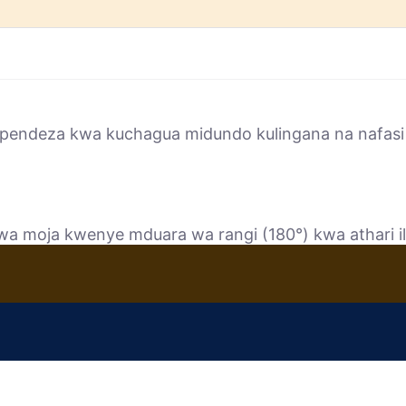
upendeza kwa kuchagua midundo kulingana na nafasi 
a moja kwenye mduara wa rangi (180°) kwa athari ili