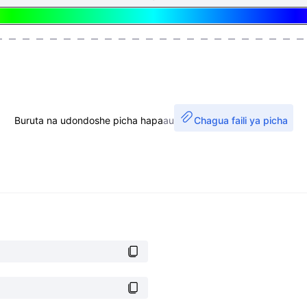
Buruta na udondoshe picha hapa
au
Chagua faili ya picha