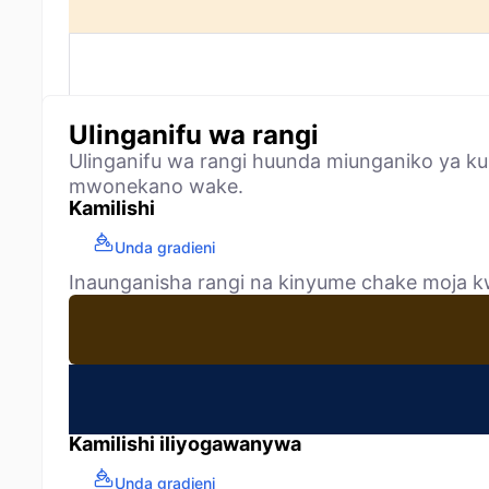
Ulinganifu wa rangi
Ulinganifu wa rangi huunda miunganiko ya k
mwonekano wake.
Kamilishi
Unda gradieni
Inaunganisha rangi na kinyume chake moja kw
Kamilishi iliyogawanywa
Unda gradieni