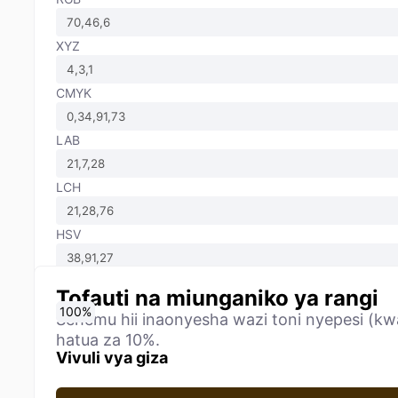
XYZ
CMYK
LAB
LCH
HSV
Tofauti na miunganiko ya rangi
0
10
20
30
40
50
60
70
80
90
100
%
%
%
%
%
%
%
%
%
%
%
Sehemu hii inaonyesha wazi toni nyepesi (kwa
hatua za 10%.
Vivuli vya giza