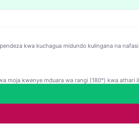
upendeza kwa kuchagua midundo kulingana na nafasi 
a moja kwenye mduara wa rangi (180°) kwa athari ili