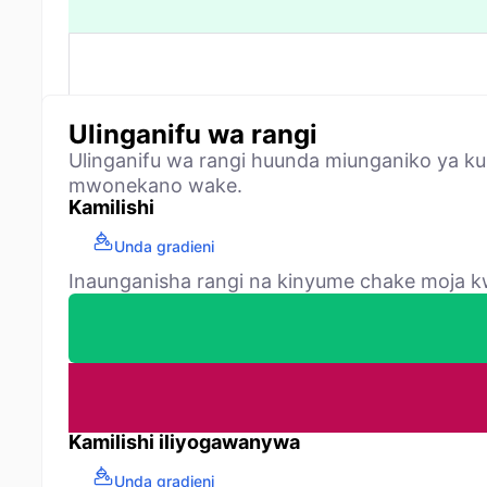
Ulinganifu wa rangi
Ulinganifu wa rangi huunda miunganiko ya k
mwonekano wake.
Kamilishi
Unda gradieni
Inaunganisha rangi na kinyume chake moja kw
Kamilishi iliyogawanywa
Unda gradieni