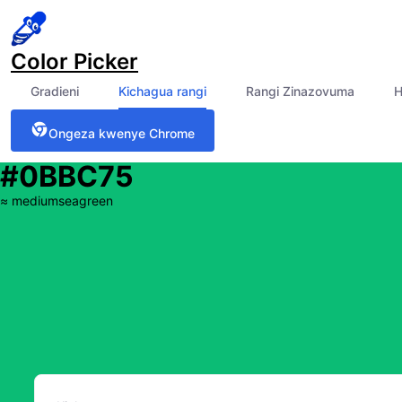
Color Picker
Gradieni
Kichagua rangi
Rangi Zinazovuma
H
Ongeza kwenye Chrome
#0BBC75
≈
mediumseagreen