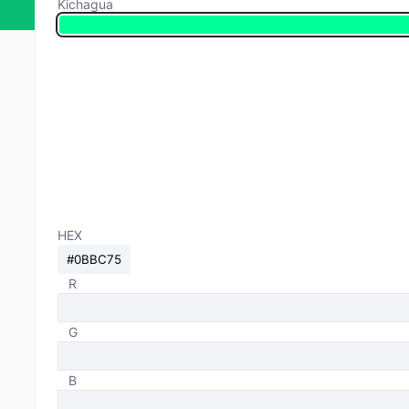
Kichagua
HEX
R
G
B