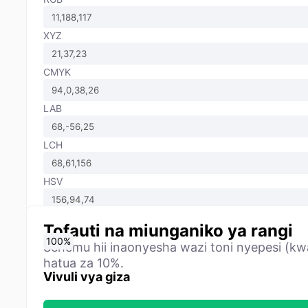
XYZ
CMYK
LAB
LCH
HSV
Tofauti na miunganiko ya rangi
0
10
20
30
40
50
60
70
80
90
100
%
%
%
%
%
%
%
%
%
%
%
Sehemu hii inaonyesha wazi toni nyepesi (kwa
hatua za 10%.
Vivuli vya giza