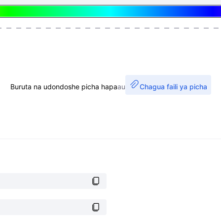
Buruta na udondoshe picha hapa
au
Chagua faili ya picha