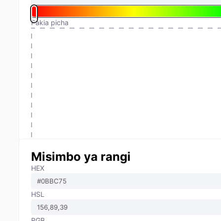
Pakia picha
Misimbo ya rangi
HEX
HSL
RGB