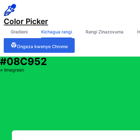
Color Picker
Gradieni
Kichagua rangi
Rangi Zinazovuma
H
Ongeza kwenye Chrome
#08C952
≈
limegreen