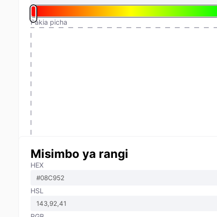
Pakia picha
Misimbo ya rangi
HEX
HSL
RGB