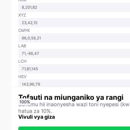
XYZ
CMYK
LAB
LCH
HSV
Tofauti na miunganiko ya rangi
0
10
20
30
40
50
60
70
80
90
100
%
%
%
%
%
%
%
%
%
%
%
Sehemu hii inaonyesha wazi toni nyepesi (kwa
hatua za 10%.
Vivuli vya giza