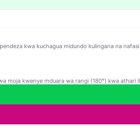
upendeza kwa kuchagua midundo kulingana na nafasi 
a moja kwenye mduara wa rangi (180°) kwa athari ili