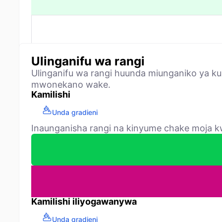
Ulinganifu wa rangi
Ulinganifu wa rangi huunda miunganiko ya k
mwonekano wake.
Kamilishi
Unda gradieni
Inaunganisha rangi na kinyume chake moja kw
Kamilishi iliyogawanywa
Unda gradieni