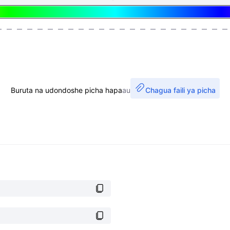
Buruta na udondoshe picha hapa
au
Chagua faili ya picha