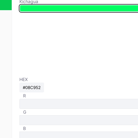
Kichagua
HEX
R
G
B