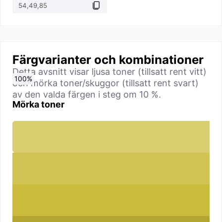
Färgvarianter och kombinationer
Detta avsnitt visar ljusa toner (tillsatt rent vitt)
0
10
20
30
40
50
60
70
80
90
100
%
%
%
%
%
%
%
%
%
%
%
och mörka toner/skuggor (tillsatt rent svart)
av den valda färgen i steg om 10 %.
Mörka toner