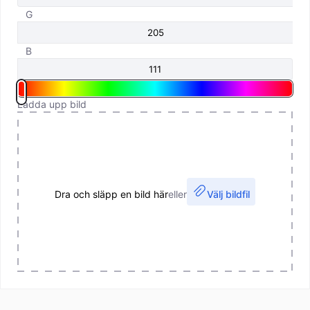
G
B
Ladda upp bild
Dra och släpp en bild här
eller
Välj bildfil