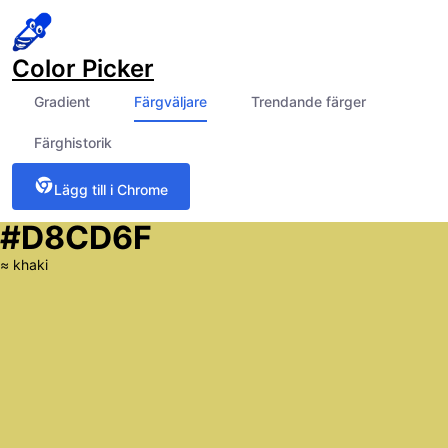
Color Picker
Gradient
Färgväljare
Trendande färger
Färghistorik
Lägg till i Chrome
#D8CD6F
≈
khaki