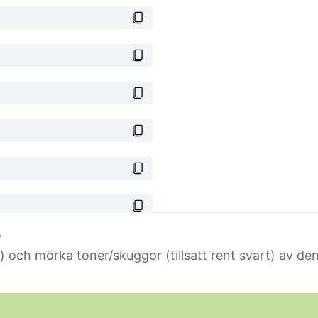
r
vitt) och mörka toner/skuggor (tillsatt rent svart) av d