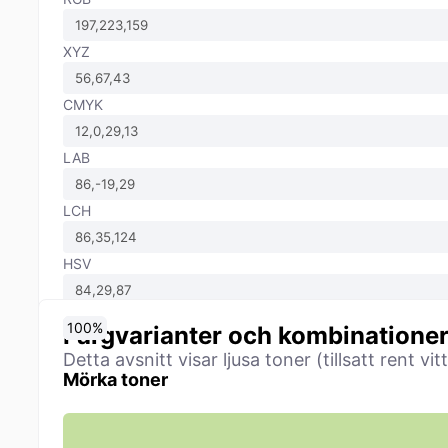
XYZ
CMYK
LAB
LCH
HSV
0
10
20
30
40
50
60
70
80
90
100
%
%
%
%
%
%
%
%
%
%
%
Färgvarianter och kombinatione
Detta avsnitt visar ljusa toner (tillsatt rent 
Mörka toner