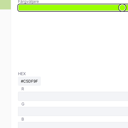
Färgväljare
HEX
R
G
B