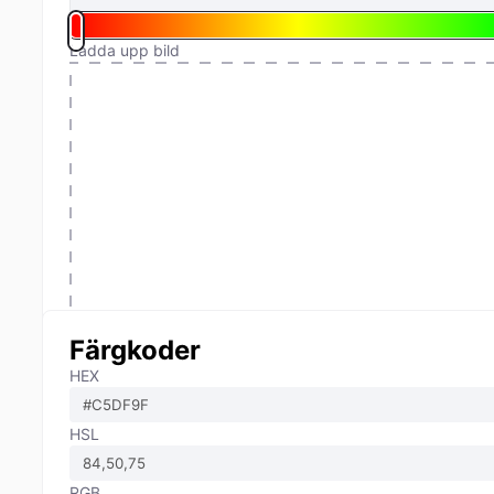
Ladda upp bild
Färgkoder
HEX
HSL
RGB