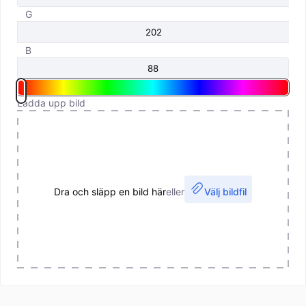
G
B
Ladda upp bild
Dra och släpp en bild här
eller
Välj bildfil