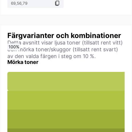
Färgvarianter och kombinationer
Detta avsnitt visar ljusa toner (tillsatt rent vitt)
0
10
20
30
40
50
60
70
80
90
100
%
%
%
%
%
%
%
%
%
%
%
och mörka toner/skuggor (tillsatt rent svart)
av den valda färgen i steg om 10 %.
Mörka toner