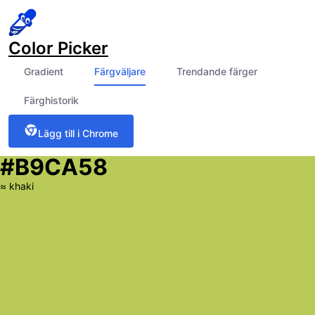
Color Picker
Gradient
Färgväljare
Trendande färger
Färghistorik
Lägg till i Chrome
#B9CA58
≈
khaki