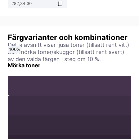
Färgvarianter och kombinationer
Detta avsnitt visar ljusa toner (tillsatt rent vitt)
0
10
20
30
40
50
60
70
80
90
100
%
%
%
%
%
%
%
%
%
%
%
och mörka toner/skuggor (tillsatt rent svart)
av den valda färgen i steg om 10 %.
Mörka toner