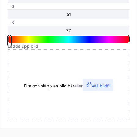
G
B
Ladda upp bild
Dra och släpp en bild här
eller
Välj bildfil