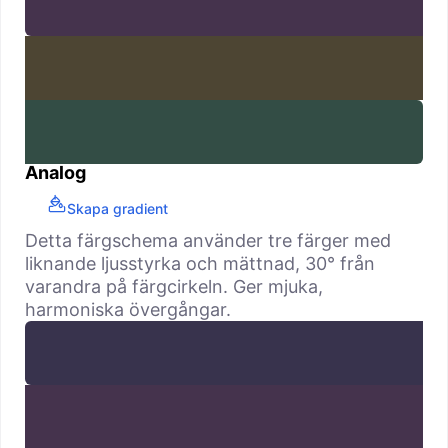
Analog
Skapa gradient
Detta färgschema använder tre färger med
liknande ljusstyrka och mättnad, 30° från
varandra på färgcirkeln. Ger mjuka,
harmoniska övergångar.