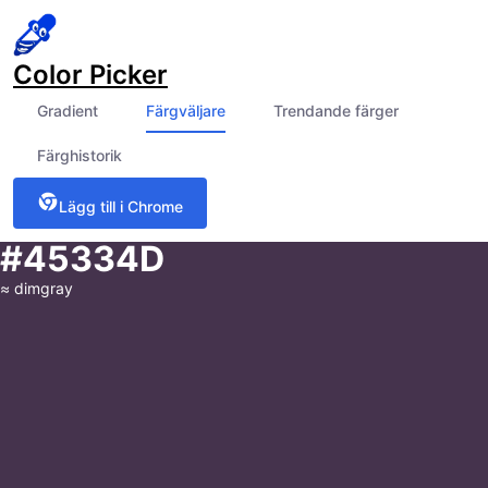
Color Picker
Gradient
Färgväljare
Trendande färger
Färghistorik
Lägg till i Chrome
#45334D
≈
dimgray