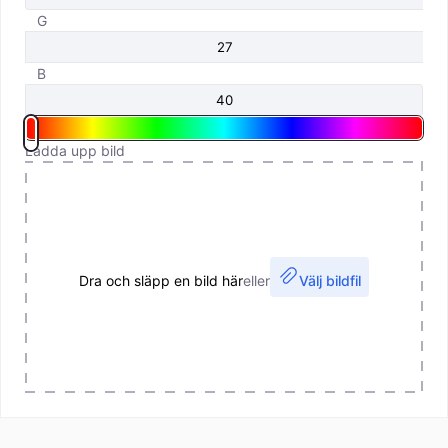
G
B
Ladda upp bild
Dra och släpp en bild här
eller
Välj bildfil