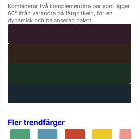
Kombinerar två komplementära par som ligger
60° ifrån varandra på färgcirkeln, för en
dynamisk och balanserad palett.
Fler trendfärger