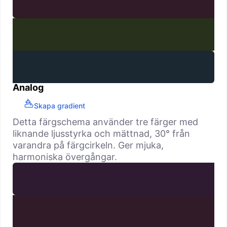
Analog
Skapa gradient
Detta färgschema använder tre färger med
liknande ljusstyrka och mättnad, 30° från
varandra på färgcirkeln. Ger mjuka,
harmoniska övergångar.