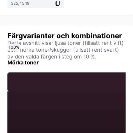
Färgvarianter och kombinationer
Detta avsnitt visar ljusa toner (tillsatt rent vitt)
0
10
20
30
40
50
60
70
80
90
100
%
%
%
%
%
%
%
%
%
%
%
och mörka toner/skuggor (tillsatt rent svart)
av den valda färgen i steg om 10 %.
Mörka toner