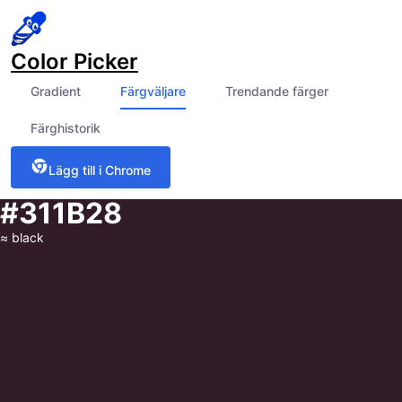
Color Picker
Gradient
Färgväljare
Trendande färger
Färghistorik
Lägg till i Chrome
#311B28
≈
black