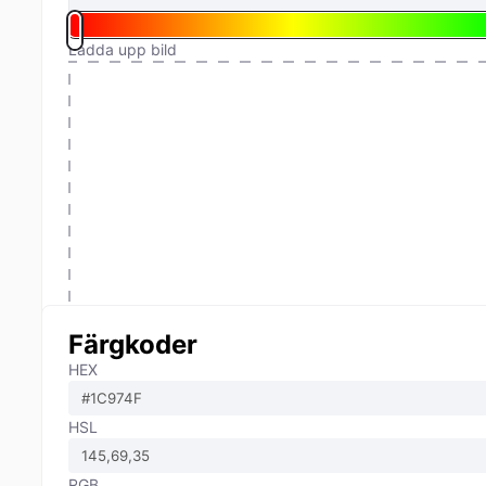
Ladda upp bild
Färgkoder
HEX
HSL
RGB