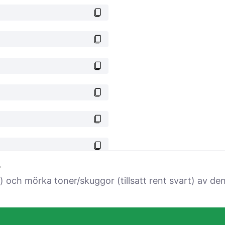
r
vitt) och mörka toner/skuggor (tillsatt rent svart) av d