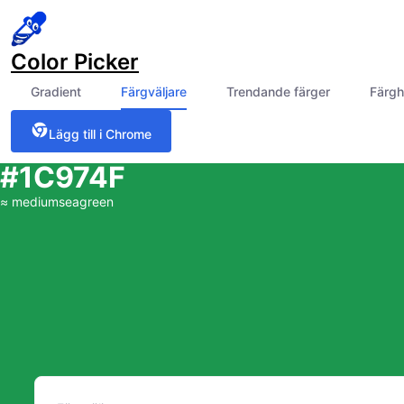
Color Picker
Gradient
Färgväljare
Trendande färger
Färgh
Lägg till i Chrome
#1C974F
≈
mediumseagreen