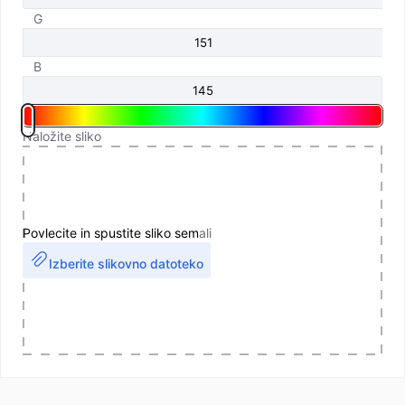
G
B
Naložite sliko
Povlecite in spustite sliko sem
ali
Izberite slikovno datoteko