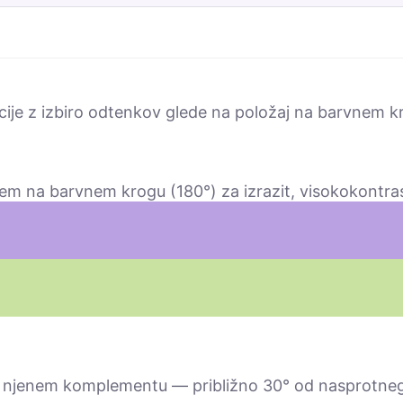
cije z izbiro odtenkov glede na položaj na barvnem k
m na barvnem krogu (180°) za izrazit, visokokontras
njenem komplementu — približno 30° od nasprotneg