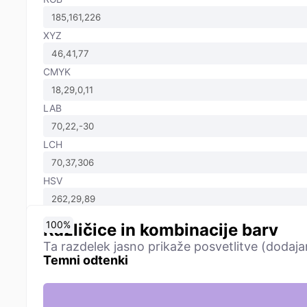
XYZ
CMYK
LAB
LCH
HSV
0
10
20
30
40
50
60
70
80
90
100
%
%
%
%
%
%
%
%
%
%
%
Različice in kombinacije barv
Ta razdelek jasno prikaže posvetlitve (dodaja
Temni odtenki