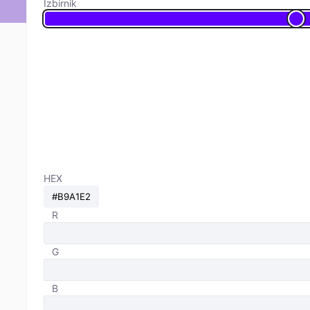
Izbirnik
HEX
R
G
B