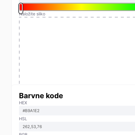
Naložite sliko
Barvne kode
HEX
HSL
RGB