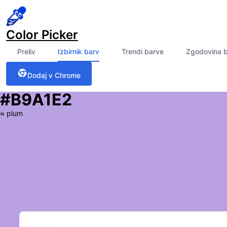
Color Picker
Preliv
Izbirnik barv
Trendi barve
Zgodovina 
Dodaj v Chrome
#B9A1E2
≈
plum