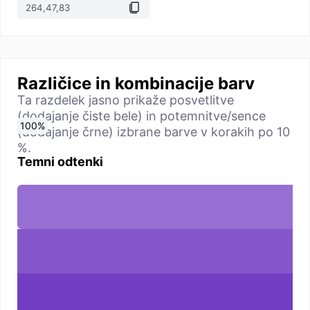
Različice in kombinacije barv
Ta razdelek jasno prikaže posvetlitve
(dodajanje čiste bele) in potemnitve/sence
0
10
20
30
40
50
60
70
80
90
100
%
%
%
%
%
%
%
%
%
%
%
(dodajanje črne) izbrane barve v korakih po 10
%.
Temni odtenki