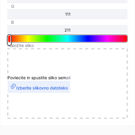
G
B
Naložite sliko
Povlecite in spustite sliko sem
ali
Izberite slikovno datoteko