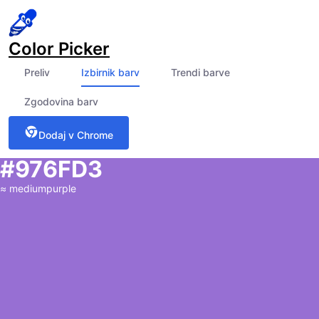
Color Picker
Preliv
Izbirnik barv
Trendi barve
Zgodovina barv
Dodaj v Chrome
#976FD3
≈
mediumpurple