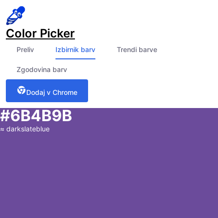
Color Picker
Preliv
Izbirnik barv
Trendi barve
Zgodovina barv
Dodaj v Chrome
#6B4B9B
≈
darkslateblue