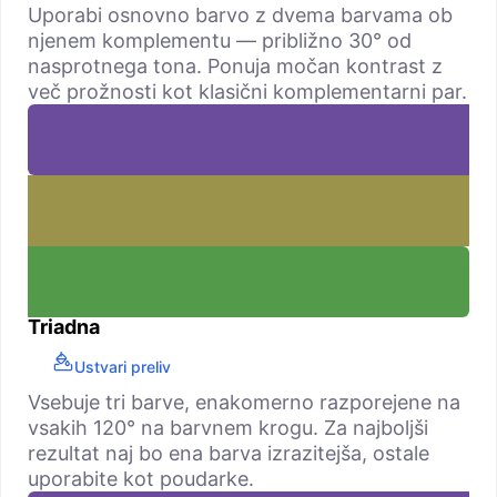
Uporabi osnovno barvo z dvema barvama ob
njenem komplementu — približno 30° od
nasprotnega tona. Ponuja močan kontrast z
več prožnosti kot klasični komplementarni par.
Triadna
Ustvari preliv
Vsebuje tri barve, enakomerno razporejene na
vsakih 120° na barvnem krogu. Za najboljši
rezultat naj bo ena barva izrazitejša, ostale
uporabite kot poudarke.