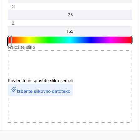
G
B
Naložite sliko
Povlecite in spustite sliko sem
ali
Izberite slikovno datoteko