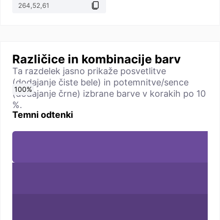
Različice in kombinacije barv
Ta razdelek jasno prikaže posvetlitve
(dodajanje čiste bele) in potemnitve/sence
0
10
20
30
40
50
60
70
80
90
100
%
%
%
%
%
%
%
%
%
%
%
(dodajanje črne) izbrane barve v korakih po 10
%.
Temni odtenki