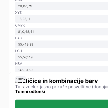
XYZ
CMYK
LAB
LCH
HSV
0
10
20
30
40
50
60
70
80
90
100
%
%
%
%
%
%
%
%
%
%
%
Različice in kombinacije barv
Ta razdelek jasno prikaže posvetlitve (dodaja
Temni odtenki