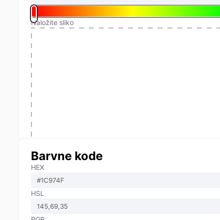
Naložite sliko
Barvne kode
HEX
HSL
RGB