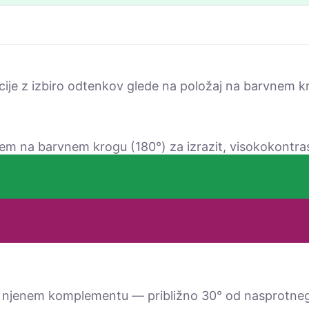
cije z izbiro odtenkov glede na položaj na barvnem k
m na barvnem krogu (180°) za izrazit, visokokontras
njenem komplementu — približno 30° od nasprotneg