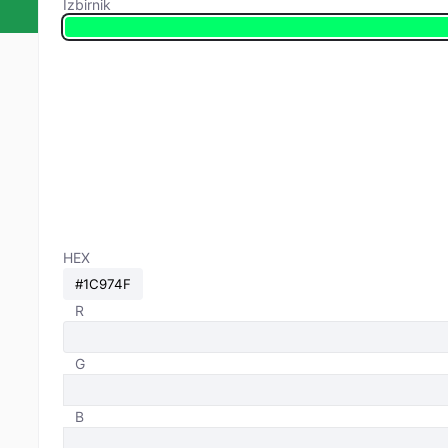
Izbirnik
HEX
R
G
B