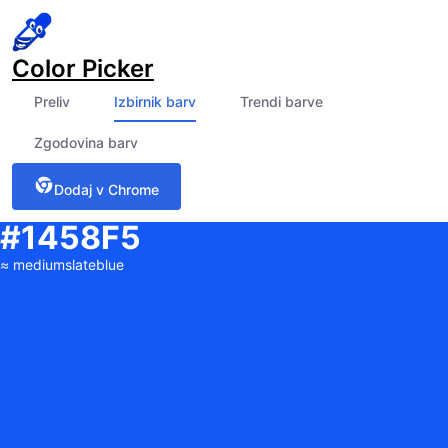
Color Picker
Preliv
Izbirnik barv
Trendi barve
Zgodovina barv
Dodaj v Chrome
#1458F5
≈
mediumslateblue