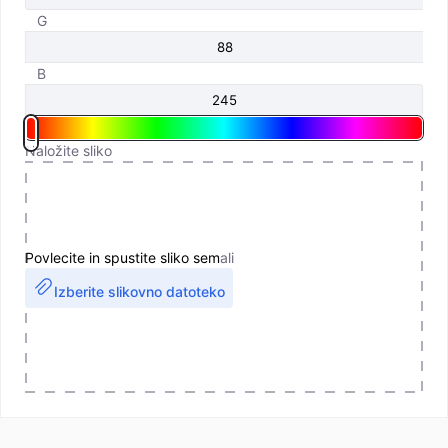
G
B
Naložite sliko
Povlecite in spustite sliko sem
ali
Izberite slikovno datoteko