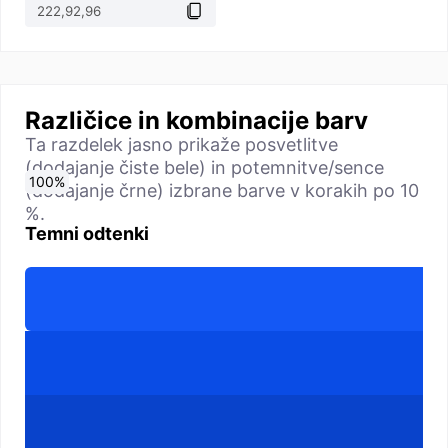
Različice in kombinacije barv
Ta razdelek jasno prikaže posvetlitve
(dodajanje čiste bele) in potemnitve/sence
0
10
20
30
40
50
60
70
80
90
100
%
%
%
%
%
%
%
%
%
%
%
(dodajanje črne) izbrane barve v korakih po 10
%.
Temni odtenki