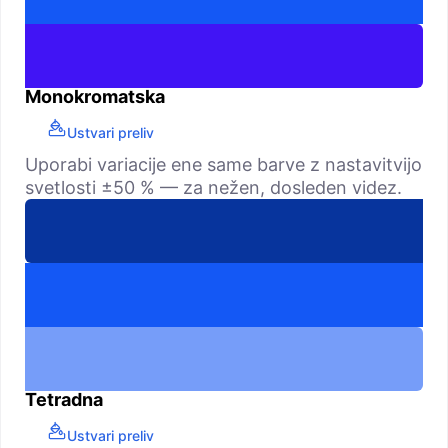
Monokromatska
Ustvari preliv
Uporabi variacije ene same barve z nastavitvijo
svetlosti ±50 % — za nežen, dosleden videz.
Tetradna
Ustvari preliv