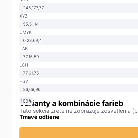
XYZ
CMYK
LAB
LCH
HSV
0
10
20
30
40
50
60
70
80
90
100
%
%
%
%
%
%
%
%
%
%
%
Varianty a kombinácie farieb
Táto sekcia zreteľne zobrazuje zosvetlenia (p
Tmavé odtiene