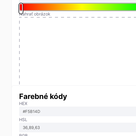
Nahrať obrázok
Farebné kódy
HEX
HSL
RGB