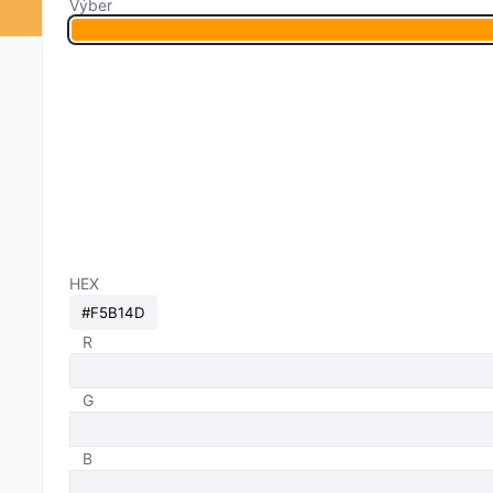
Výber
HEX
R
G
B