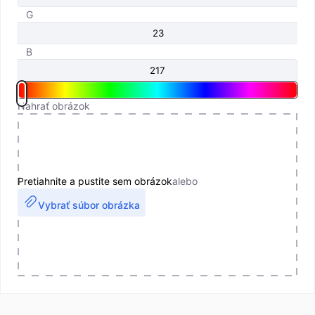
G
B
Nahrať obrázok
Pretiahnite a pustite sem obrázok
alebo
Vybrať súbor obrázka