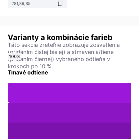
Varianty a kombinácie farieb
Táto sekcia zreteľne zobrazuje zosvetlenia
(pridaním čistej bielej) a stmavenia/tiene
0
10
20
30
40
50
60
70
80
90
100
%
%
%
%
%
%
%
%
%
%
%
(pridaním čiernej) vybraného odtieňa v
krokoch po 10 %.
Tmavé odtiene