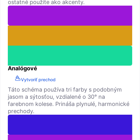
ostatné použite ako akcenty.
Analógové
Vytvoriť prechod
Táto schéma používa tri farby s podobným
jasom a sýtosťou, vzdialené o 30° na
farebnom kolese. Prináša plynulé, harmonické
prechody.