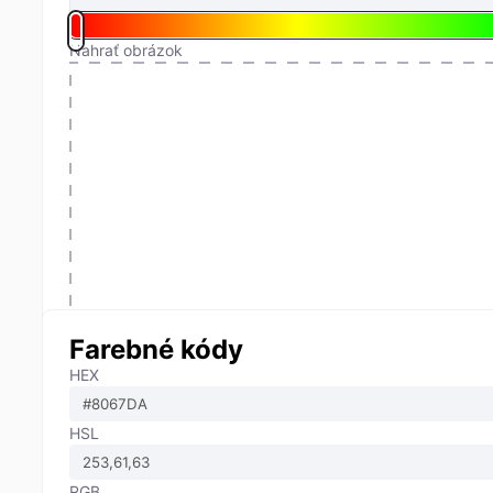
Nahrať obrázok
Farebné kódy
HEX
HSL
RGB