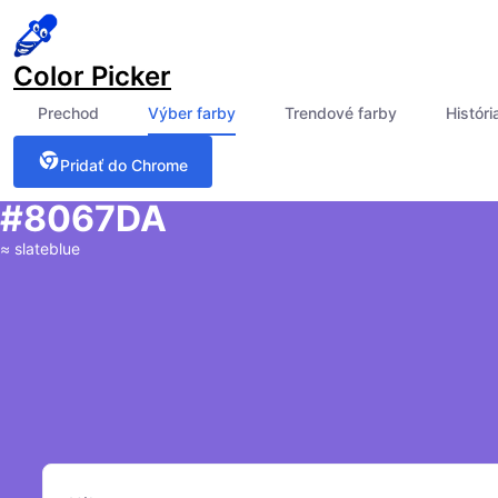
Color Picker
Prechod
Výber farby
Trendové farby
Históri
Pridať do Chrome
#8067DA
≈
slateblue