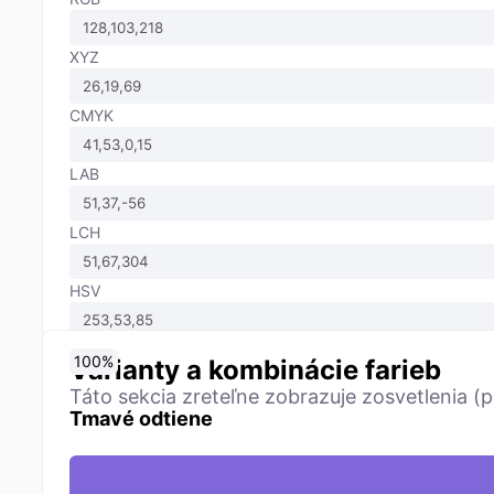
XYZ
CMYK
LAB
LCH
HSV
0
10
20
30
40
50
60
70
80
90
100
%
%
%
%
%
%
%
%
%
%
%
Varianty a kombinácie farieb
Táto sekcia zreteľne zobrazuje zosvetlenia (p
Tmavé odtiene