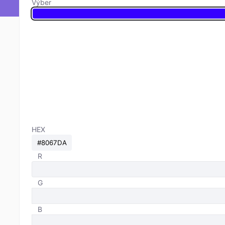
Výber
HEX
R
G
B