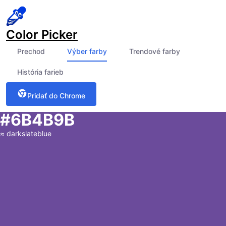
Color Picker
Prechod
Výber farby
Trendové farby
História farieb
Pridať do Chrome
#6B4B9B
≈
darkslateblue