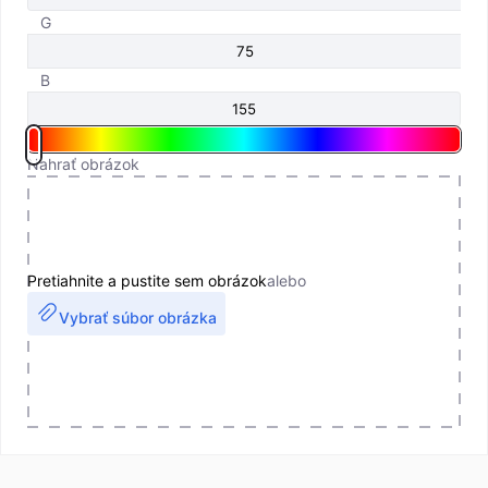
G
B
Nahrať obrázok
Pretiahnite a pustite sem obrázok
alebo
Vybrať súbor obrázka