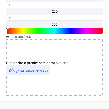
G
B
Nahrať obrázok
Pretiahnite a pustite sem obrázok
alebo
Vybrať súbor obrázka