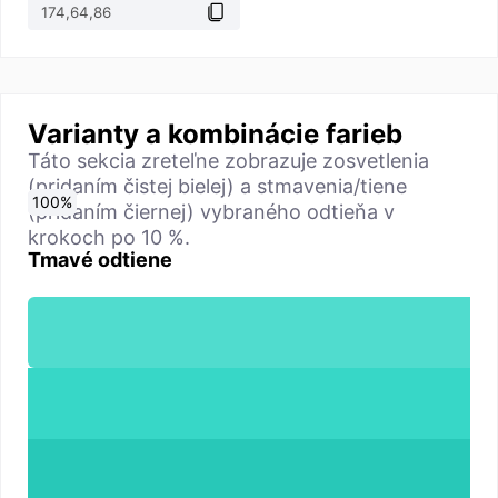
Varianty a kombinácie farieb
Táto sekcia zreteľne zobrazuje zosvetlenia
(pridaním čistej bielej) a stmavenia/tiene
0
10
20
30
40
50
60
70
80
90
100
%
%
%
%
%
%
%
%
%
%
%
(pridaním čiernej) vybraného odtieňa v
krokoch po 10 %.
Tmavé odtiene