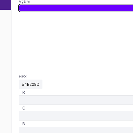
Výber
HEX
R
G
B