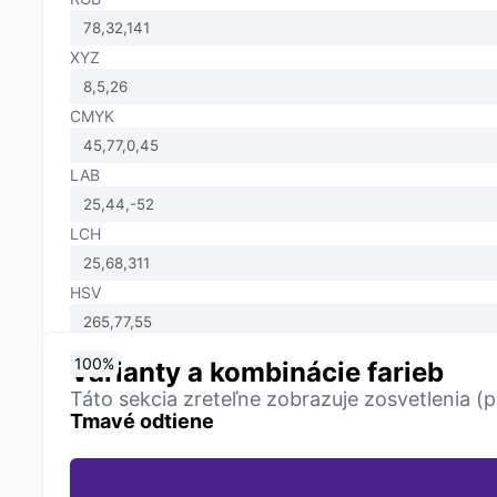
XYZ
CMYK
LAB
LCH
HSV
0
10
20
30
40
50
60
70
80
90
100
%
%
%
%
%
%
%
%
%
%
%
Varianty a kombinácie farieb
Táto sekcia zreteľne zobrazuje zosvetlenia (p
Tmavé odtiene