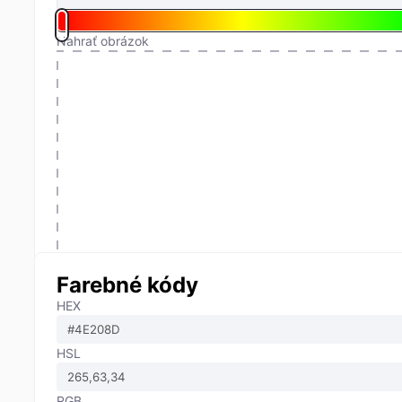
Nahrať obrázok
Farebné kódy
HEX
HSL
RGB