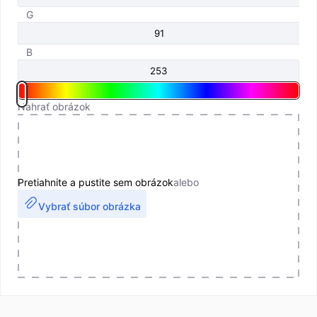
G
B
Nahrať obrázok
Pretiahnite a pustite sem obrázok
alebo
Vybrať súbor obrázka