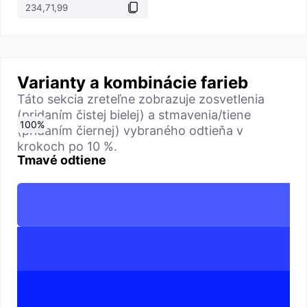
Varianty a kombinácie farieb
Táto sekcia zreteľne zobrazuje zosvetlenia
(pridaním čistej bielej) a stmavenia/tiene
0
10
20
30
40
50
60
70
80
90
100
%
%
%
%
%
%
%
%
%
%
%
(pridaním čiernej) vybraného odtieňa v
krokoch po 10 %.
Tmavé odtiene