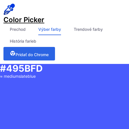
Color Picker
Prechod
Výber farby
Trendové farby
História farieb
Pridať do Chrome
#495BFD
≈
mediumslateblue