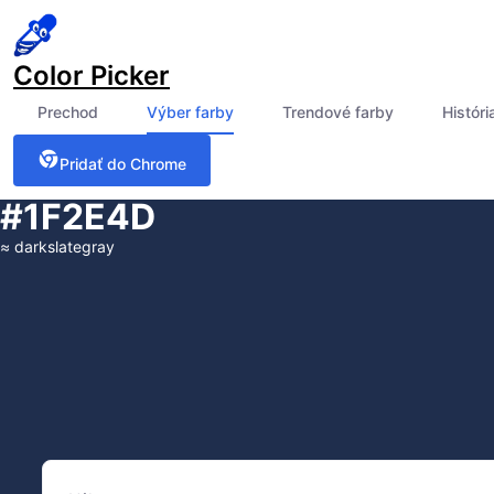
Color Picker
Prechod
Výber farby
Trendové farby
Históri
Pridať do Chrome
#1F2E4D
≈
darkslategray