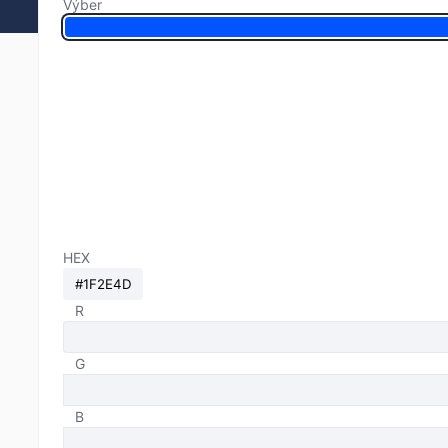
Výber
HEX
R
G
B