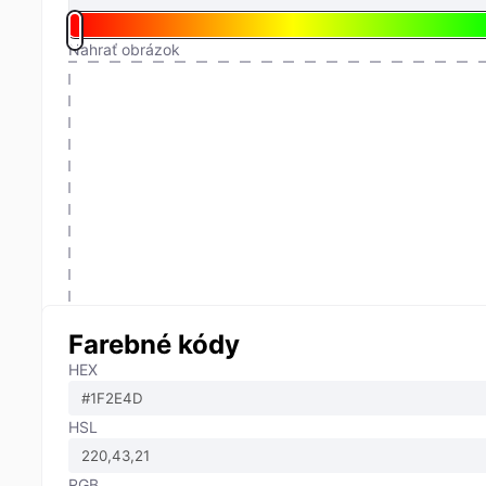
Nahrať obrázok
Farebné kódy
HEX
HSL
RGB