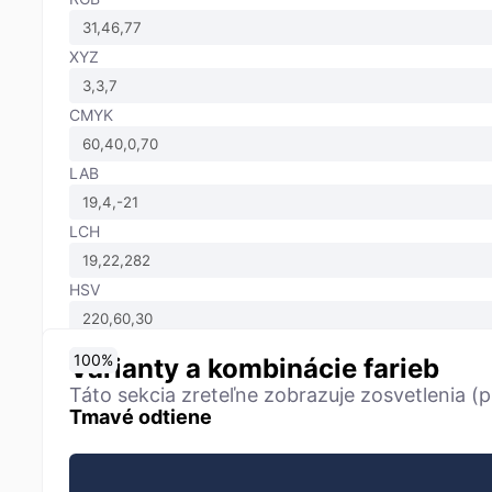
XYZ
CMYK
LAB
LCH
HSV
0
10
20
30
40
50
60
70
80
90
100
%
%
%
%
%
%
%
%
%
%
%
Varianty a kombinácie farieb
Táto sekcia zreteľne zobrazuje zosvetlenia (p
Tmavé odtiene